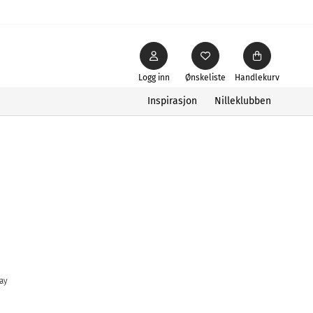
Logg inn
Ønskeliste
Handlekurv
Inspirasjon
Nilleklubben
way