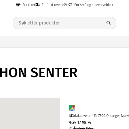
Butikker
Fri frakt over 499,-
For små og store øyeblikk
THON SENTER
Orkdalsveien 113, 7300 Orkanger, Nor
97 17 98 74
Åpningstider
: