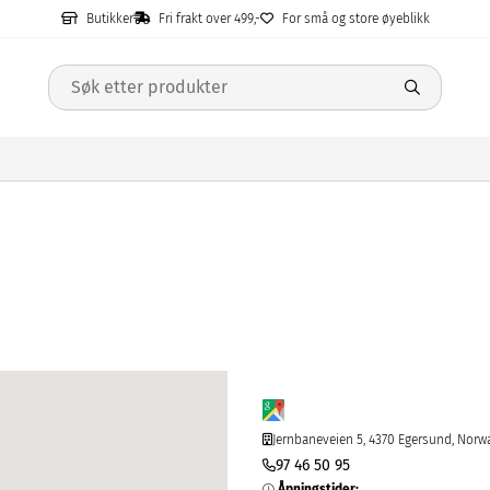
Butikker
Fri frakt over 499,-
For små og store øyeblikk
Jernbaneveien 5, 4370 Egersund, Norw
97 46 50 95
Åpningstider
: