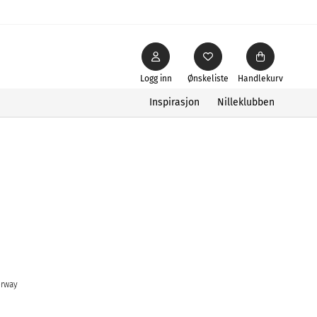
Logg inn
Ønskeliste
Handlekurv
Inspirasjon
Nilleklubben
orway