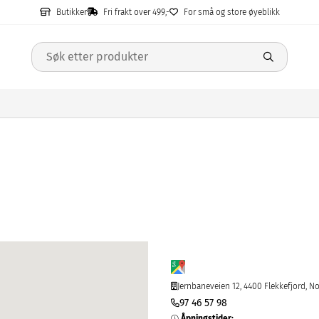
Butikker
Fri frakt over 499,-
For små og store øyeblikk
Jernbaneveien 12, 4400 Flekkefjord, N
97 46 57 98
Åpningstider
: