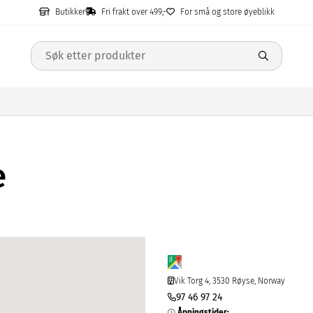
Butikker
Fri frakt over 499,-
For små og store øyeblikk
e
Vik Torg 4, 3530 Røyse, Norway
97 46 97 24
Åpningstider
: