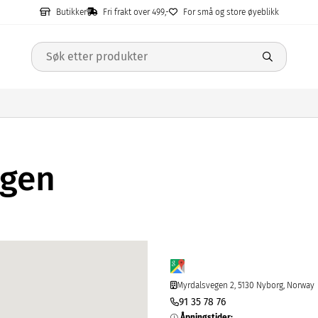
Butikker
Fri frakt over 499,-
For små og store øyeblikk
rgen
Myrdalsvegen 2, 5130 Nyborg, Norway
91 35 78 76
Åpningstider
: