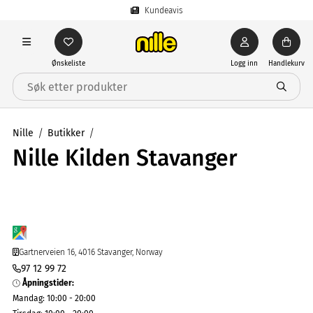
Kundeavis
Ønskeliste
Logg inn
Handlekurv
Nille
Butikker
Nille Kilden Stavanger
Gartnerveien 16, 4016 Stavanger, Norway
97 12 99 72
Åpningstider
:
Mandag
:
10:00 - 20:00