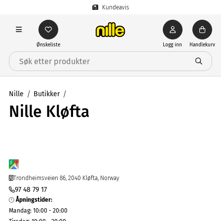
Kundeavis
Ønskeliste
Logg inn
Handlekurv
Nille
Butikker
Nille Kløfta
Trondheimsveien 86, 2040 Kløfta, Norway
97 48 79 17
Åpningstider
:
Mandag
:
10:00 - 20:00