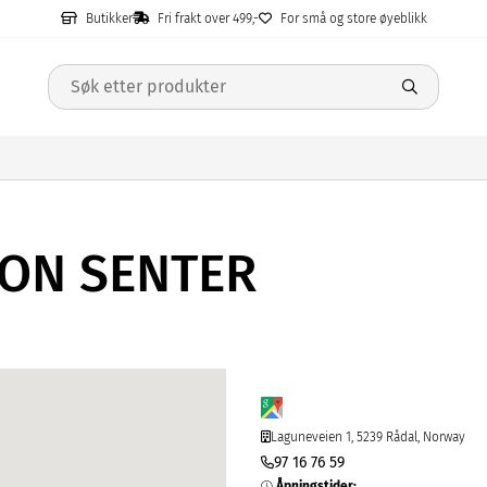
Butikker
Fri frakt over 499,-
For små og store øyeblikk
HON SENTER
Laguneveien 1, 5239 Rådal, Norway
97 16 76 59
Åpningstider
: