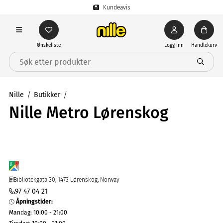
Kundeavis
Ønskeliste
Logg inn
Handlekurv
Nille
Butikker
Nille Metro Lørenskog
Bibliotekgata 30, 1473 Lørenskog, Norway
97 47 04 21
Åpningstider
:
Mandag
:
10:00 - 21:00