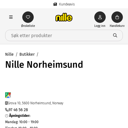
Kundeavis
Ønskeliste
Logg inn
Handlekurv
Nille
Butikker
Nille Norheimsund
Grova 10, 5600 Norheimsund, Norway
97 46 56 28
Åpningstider
:
Mandag
:
10:00 - 19:00