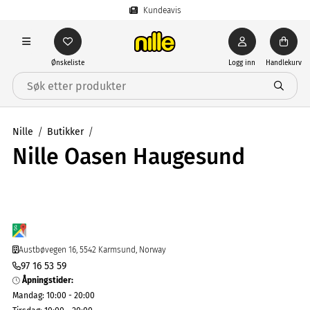
Kundeavis
Ønskeliste
Logg inn
Handlekurv
Nille
Butikker
Nille Oasen Haugesund
Austbøvegen 16, 5542 Karmsund, Norway
97 16 53 59
Åpningstider
:
Mandag
:
10:00 - 20:00