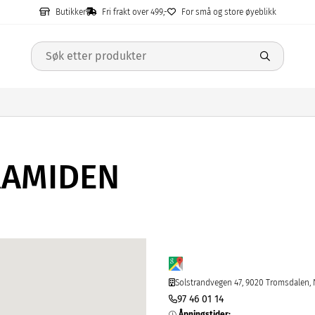
Butikker
Fri frakt over 499,-
For små og store øyeblikk
RAMIDEN
Solstrandvegen 47, 9020 Tromsdalen,
97 46 01 14
Åpningstider
: