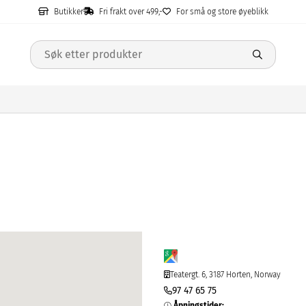
Butikker
Fri frakt over 499,-
For små og store øyeblikk
Teatergt. 6, 3187 Horten, Norway
97 47 65 75
Åpningstider
: