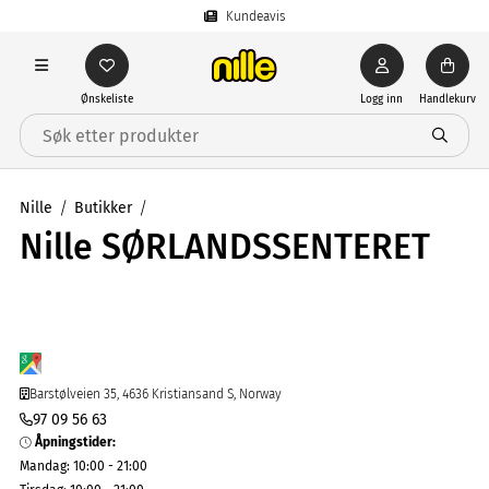
Kundeavis
Ønskeliste
Logg inn
Handlekurv
Nille
Butikker
Nille SØRLANDSSENTERET
Barstølveien 35, 4636 Kristiansand S, Norway
97 09 56 63
Åpningstider
:
Mandag
:
10:00 - 21:00