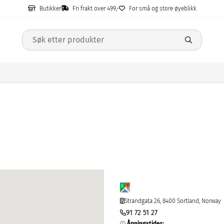
Butikker
Fri frakt over 499,-
For små og store øyeblikk
Strandgata 26, 8400 Sortland, Norway
91 72 51 27
Åpningstider
: