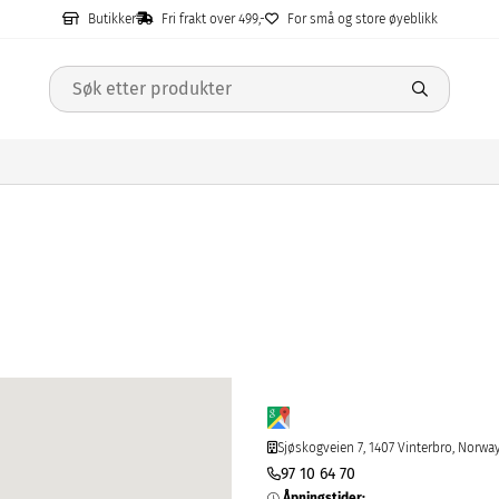
Butikker
Fri frakt over 499,-
For små og store øyeblikk
Sjøskogveien 7, 1407 Vinterbro, Norwa
97 10 64 70
Åpningstider
: