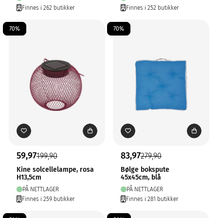
Finnes i 262 butikker
Finnes i 252 butikker
70%
70%
59,97
83,97
199,90
279,90
Kine solcellelampe, rosa
Bølge bokspute
H13,5cm
45x45cm, blå
PÅ NETTLAGER
PÅ NETTLAGER
Finnes i 259 butikker
Finnes i 281 butikker