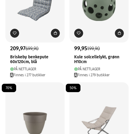
209,97
99,95
699,90
199,90
Briskeby benkepute
Kule solcellelykt, grønn
60x120cm, blå
H10cm
PÅ NETTLAGER
PÅ NETTLAGER
Finnes i 277 butikker
Finnes i 279 butikker
70%
50%