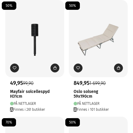
50%
50%
49,95
849,95
99,90
1 699,90
Mayfair solcellespyd
Oslo solseng
H31cm
59x190cm
PÅ NETTLAGER
PÅ NETTLAGER
Finnes i 261 butikker
Finnes i 101 butikker
70%
50%