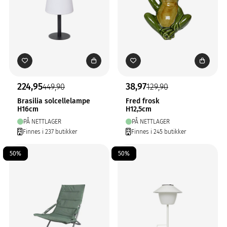
224,95
38,97
449,90
129,90
Brasilia solcellelampe
Fred frosk
H16cm
H12,5cm
PÅ NETTLAGER
PÅ NETTLAGER
Finnes i 237 butikker
Finnes i 245 butikker
50%
50%