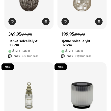
349,95
199,95
699,90
399,90
Hankø solcellelykt
Tjøme solcellelykt
H30cm
H25cm
PÅ NETTLAGER
PÅ NETTLAGER
Finnes i 282 butikker
Finnes i 239 butikker
50%
50%