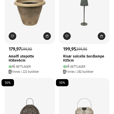
179,97
199,95
599,90
399,90
Amalfi utepotte
Risør solcelle bordlampe
H36x46cm
H35cm
PÅ NETTLAGER
PÅ NETTLAGER
Finnes i 222 butikker
Finnes i 282 butikker
50%
50%