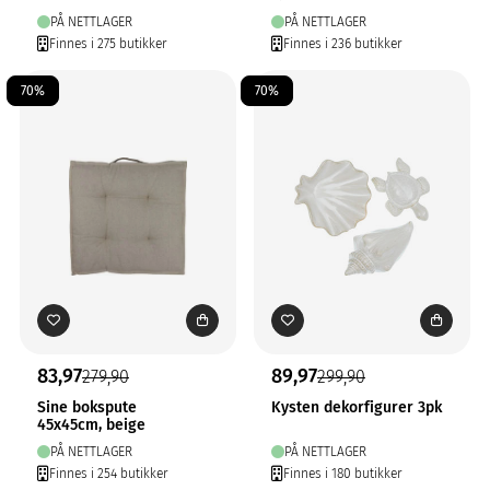
PÅ NETTLAGER
PÅ NETTLAGER
Finnes i 275 butikker
Finnes i 236 butikker
70%
70%
83,97
89,97
279,90
299,90
Sine bokspute
Kysten dekorfigurer 3pk
45x45cm, beige
PÅ NETTLAGER
PÅ NETTLAGER
Finnes i 254 butikker
Finnes i 180 butikker