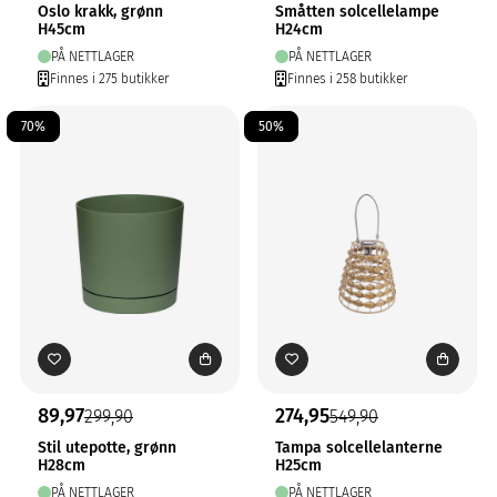
Oslo krakk, grønn
Småtten solcellelampe
H45cm
H24cm
PÅ NETTLAGER
PÅ NETTLAGER
Finnes i 275 butikker
Finnes i 258 butikker
70%
50%
89,97
274,95
299,90
549,90
Stil utepotte, grønn
Tampa solcellelanterne
H28cm
H25cm
PÅ NETTLAGER
PÅ NETTLAGER