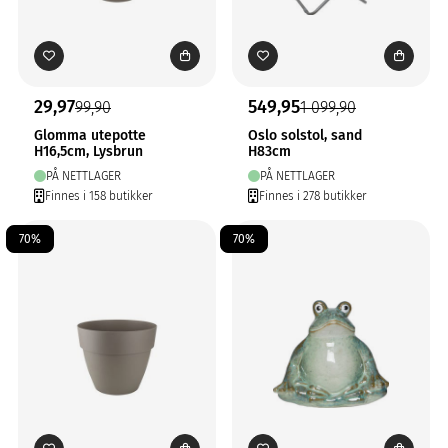
29,97
549,95
99,90
1 099,90
Glomma utepotte
Oslo solstol, sand
H16,5cm, Lysbrun
H83cm
PÅ NETTLAGER
PÅ NETTLAGER
Finnes i 158 butikker
Finnes i 278 butikker
70%
70%