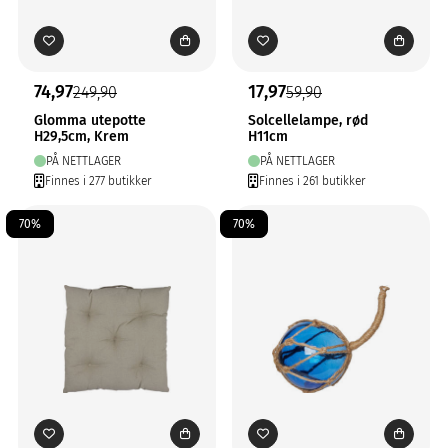
74,97
17,97
249,90
59,90
Glomma utepotte
Solcellelampe, rød
H29,5cm, Krem
H11cm
PÅ NETTLAGER
PÅ NETTLAGER
Finnes i 277 butikker
Finnes i 261 butikker
70%
70%