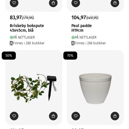
83,97
104,97
279,90
349,90
Briskeby bokspute
Paul padde
45x45cm, blå
H19cm
PÅ NETTLAGER
PÅ NETTLAGER
Finnes i 280 butikker
Finnes i 266 butikker
50%
70%