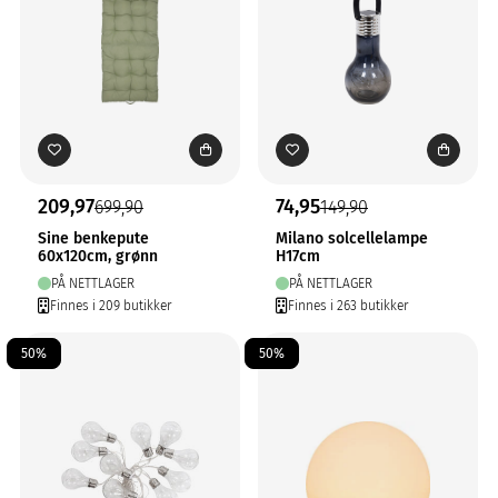
209,97
74,95
699,90
149,90
Sine benkepute
Milano solcellelampe
60x120cm, grønn
H17cm
PÅ NETTLAGER
PÅ NETTLAGER
Finnes i 209 butikker
Finnes i 263 butikker
50%
50%