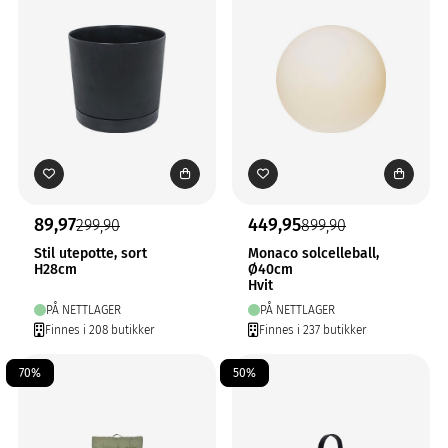
89,97
449,95
299,90
899,90
Stil utepotte, sort
Monaco solcelleball,
H28cm
Ø40cm
Hvit
PÅ NETTLAGER
PÅ NETTLAGER
Finnes i 208 butikker
Finnes i 237 butikker
70%
50%