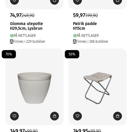
74,97
59,97
249,90
199,90
Glomma utepotte
Patrik padde
H29,5cm, Lysbrun
H15cm
PÅ NETTLAGER
PÅ NETTLAGER
Finnes i 229 butikker
Finnes i 266 butikker
70%
50%
149,97
249,95
499,90
499,90