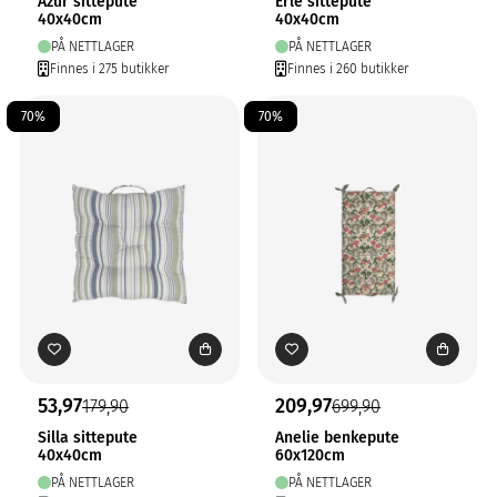
Azur sittepute
Erle sittepute
40x40cm
40x40cm
PÅ NETTLAGER
PÅ NETTLAGER
Finnes i 275 butikker
Finnes i 260 butikker
70%
70%
53,97
209,97
179,90
699,90
Silla sittepute
Anelie benkepute
40x40cm
60x120cm
PÅ NETTLAGER
PÅ NETTLAGER