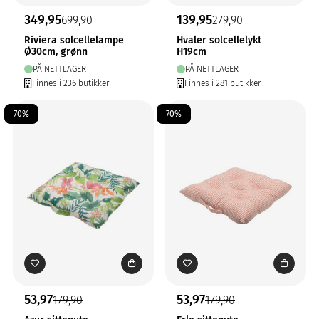
349,95
139,95
699,90
279,90
Riviera solcellelampe
Hvaler solcellelykt
Ø30cm, grønn
H19cm
PÅ NETTLAGER
PÅ NETTLAGER
Finnes i 236 butikker
Finnes i 281 butikker
70%
70%
53,97
53,97
179,90
179,90