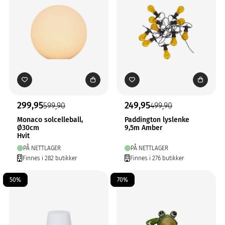
299,95
249,95
599,90
499,90
Monaco solcelleball,
Paddington lyslenke
Ø30cm
9,5m Amber
Hvit
PÅ NETTLAGER
PÅ NETTLAGER
Finnes i 282 butikker
Finnes i 276 butikker
50%
70%