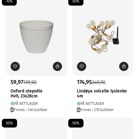
70%
50%
59,97
174,95
199,90
349,90
Oxford utepotte
Lindøya solcelle lyslenke
Hvit, 23x28cm
4m
PÅ NETTLAGER
PÅ NETTLAGER
Finnes i 146 butikker
Finnes i 278 butikker
50%
50%