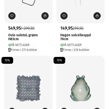
549,95
149,95
1 099,90
299,90
Oslo solstol, grønn
Hagen solcellespyd
H83cm
70cm
PÅ NETTLAGER
PÅ NETTLAGER
Finnes i 273 butikker
Finnes i 239 butikker
70%
70%