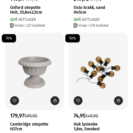
Oxford utepotte
Oslo krakk, sand
Hvit, 35,8x42,5cm
H45cm
PÅ NETTLAGER
PÅ NETTLAGER
Finnes i 221 butikker
Finnes i 276 butikker
70%
50%
179,97
74,95
599,90
149,90
Cambridge utepotte
Huk lyslenke
H37cm
1,8m, Smoked