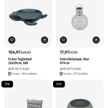
104,97
17,97
349,90
59,90
Frans fuglebad
Solcellelampe, klar
32x29cm, blå
H11cm
PÅ NETTLAGER
PÅ NETTLAGER
Finnes i 263 butikker
Finnes i 257 butikker
70%
50%