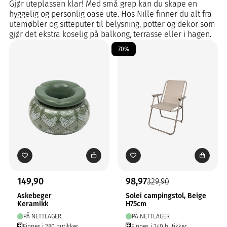
Gjør uteplassen klar! Med små grep kan du skape en
hyggelig og personlig oase ute. Hos Nille finner du alt fra
utemøbler og sitteputer til belysning, potter og dekor som
gjør det ekstra koselig på balkong, terrasse eller i hagen.
70%
149,90
98,97
329,90
Askebeger
Solei campingstol, Beige
Keramikk
H75cm
PÅ NETTLAGER
PÅ NETTLAGER
Finnes i 280 butikker
Finnes i 240 butikker