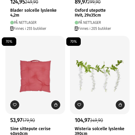
124,95
89,97
249,90
299,90
Blader solcelle lyslenke
Oxford utepotte
4,2m
Hvit, 29x35cm
PÅ NETTLAGER
PÅ NETTLAGER
Finnes i 255 butikker
Finnes i 205 butikker
70%
70%
53,97
104,97
179,90
349,90
Sine sittepute cerise
Wisteria solcelle lyslenke
40x40cm
390cm