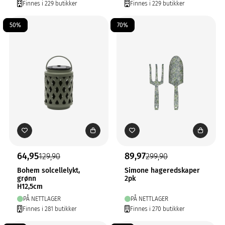
Finnes i 229 butikker
Finnes i 229 butikker
50%
70%
64,95
89,97
129,90
299,90
Bohem solcellelykt,
Simone hageredskaper
grønn
2pk
H12,5cm
PÅ NETTLAGER
PÅ NETTLAGER
Finnes i 281 butikker
Finnes i 270 butikker