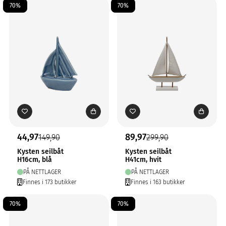
70%
70%
44,97
89,97
149,90
299,90
Kysten seilbåt
Kysten seilbåt
H16cm, blå
H41cm, hvit
PÅ NETTLAGER
PÅ NETTLAGER
Finnes i 173 butikker
Finnes i 163 butikker
70%
70%