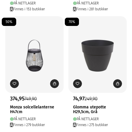
PÅ NETTLAGER
PÅ NETTLAGER
Finnes i 153 butikker
Finnes i 281 butikker
50%
70%
374,95
74,97
749,90
249,90
Monza solcellelanterne
Glomma utepotte
H47cm
H29,5cm, Grå
PÅ NETTLAGER
PÅ NETTLAGER
Finnes i 279 butikker
Finnes i 275 butikker