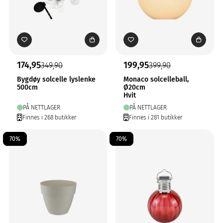
174,95
199,95
349,90
399,90
Bygdøy solcelle lyslenke
Monaco solcelleball,
500cm
Ø20cm
Hvit
PÅ NETTLAGER
PÅ NETTLAGER
Finnes i 268 butikker
Finnes i 281 butikker
70%
70%