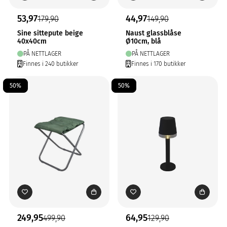
53,97
44,97
179,90
149,90
Sine sittepute beige
Naust glassblåse
40x40cm
Ø10cm, blå
PÅ NETTLAGER
PÅ NETTLAGER
Finnes i 240 butikker
Finnes i 170 butikker
50%
50%
249,95
64,95
499,90
129,90