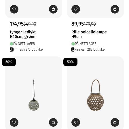
174,95
89,95
349,90
179,90
Lyngør ledlykt
Rille solcellelampe
H40cm, grønn
H9cm
PÅ NETTLAGER
PÅ NETTLAGER
Finnes i 275 butikker
Finnes i 282 butikker
50%
50%