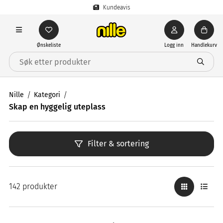
Kundeavis
Ønskeliste
Logg inn
Handlekurv
Nille
Kategori
Skap en hyggelig uteplass
Filter & sortering
142 produkter