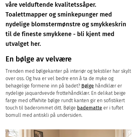
våre velduftende kvalitetssåper.
Toalettmapper og sminkepunger med
nydelige blomstermønstre og smykkeskrin
til de fineste smykkene - bli kjent med
utvalget her.
En bølge av velvære
Trenden med bølgekanter på interiør og tekstiler har skylt
over oss. Og hva er vel bedre enn å ta de myke og
behagelige formene inn på badet?
Bølge
håndklær er
nydelige jaquardvevde frottehåndklær. En delikat beige
farge med offwhite bølge rundt kanten gir en sofistikert
touch til baderommet ditt. Bølge
badematte
er i tuftet
bomull med antiskli på undersiden.