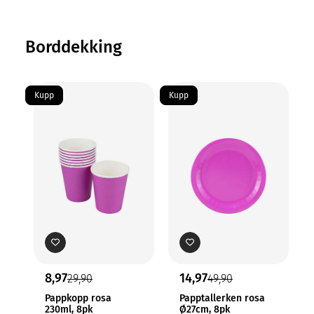
Borddekking
Kupp
Kupp
Ku
8,97
14,97
29,90
49,90
Pappkopp rosa
Papptallerken rosa
230ml, 8pk
Ø27cm, 8pk