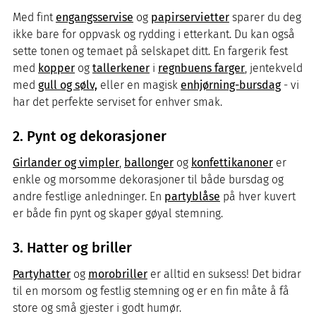
Med fint
engangsservise
og
papirservietter
sparer du deg
ikke bare for oppvask og rydding i etterkant. Du kan også
sette tonen og temaet på selskapet ditt. En fargerik fest
med
kopper
og
tallerkener
i
regnbuens farger
, jentekveld
med
gull og sølv,
eller en magisk
enhjørning-bursdag
- vi
har det perfekte serviset for enhver smak.
2. Pynt og dekorasjoner
Girlander og vimpler
,
ballonger
og
konfettikanoner
er
enkle og morsomme dekorasjoner til både bursdag og
andre festlige anledninger. En
partyblåse
på hver kuvert
er både fin pynt og skaper gøyal stemning.
3. Hatter og briller
Partyhatter
og
morobriller
er alltid en suksess! Det bidrar
til en morsom og festlig stemning og er en fin måte å få
store og små gjester i godt humør.