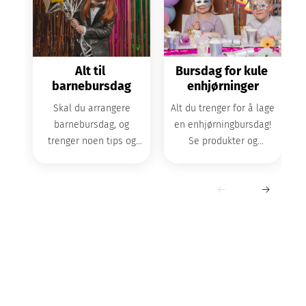
Alt til 
Bursdag for kule 
barnebursdag
enhjørninger
Skal du arrangere
Alt du trenger for å lage
barnebursdag, og
en enhjørningbursdag!
trenger noen tips og
Se produkter og
gode råd? Her finner du
inspirasjon.
alt du trenger av
inspirasjon til
bursdagsfeiringen!