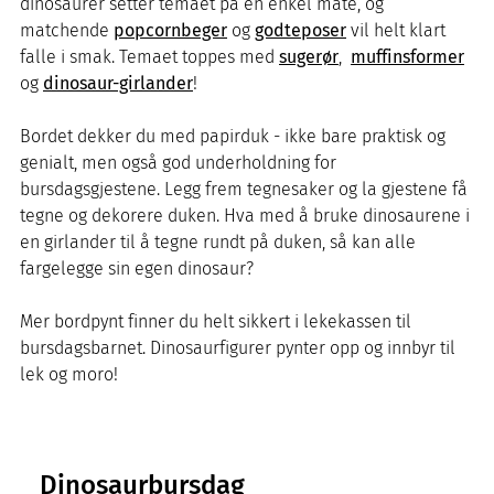
dinosaurer setter temaet på en enkel måte, og
matchende
popcornbeger
og
godteposer
vil helt klart
falle i smak. Temaet toppes med
sugerør
,
muffinsformer
og
dinosaur-girlander
!
Bordet dekker du med papirduk - ikke bare praktisk og
genialt, men også god underholdning for
bursdagsgjestene. Legg frem tegnesaker og la gjestene få
tegne og dekorere duken. Hva med å bruke dinosaurene i
en girlander til å tegne rundt på duken, så kan alle
fargelegge sin egen dinosaur?
Mer bordpynt finner du helt sikkert i lekekassen til
bursdagsbarnet. Dinosaurfigurer pynter opp og innbyr til
lek og moro!
Dinosaurbursdag