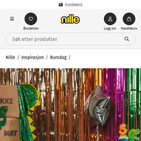
Kundeavis
Ønskeliste
Logg inn
Handlekurv
Nille
Inspirasjon
Bursdag