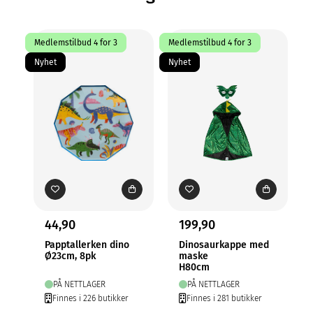
Medlemstilbud 4 for 3
Medlemstilbud 4 for 3
Me
Nyhet
Nyhet
44,90
199,90
Papptallerken dino
Dinosaurkappe med
Ø23cm, 8pk
maske
H80cm
PÅ NETTLAGER
PÅ NETTLAGER
Finnes i 226 butikker
Finnes i 281 butikker