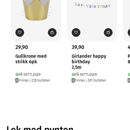
29,90
39,90
Gullkrone med
Girlander happy
P
strikk 6pk
birthday
2,5m
PÅ NETTLAGER
PÅ NETTLAGER
Finnes i 228 butikker
Finnes i 281 butikker
Lek med pynten