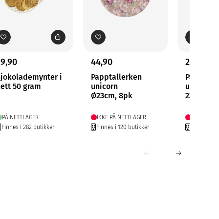
29,90
44,90
29,90
jokolademynter i
Papptallerken
Pappkop
ett 50 gram
unicorn
unicorn
Ø23cm, 8pk
230ml, 8
PÅ NETTLAGER
IKKE PÅ NETTLAGER
IKKE PÅ N
Finnes i 282 butikker
Finnes i 120 butikker
Finnes i 16