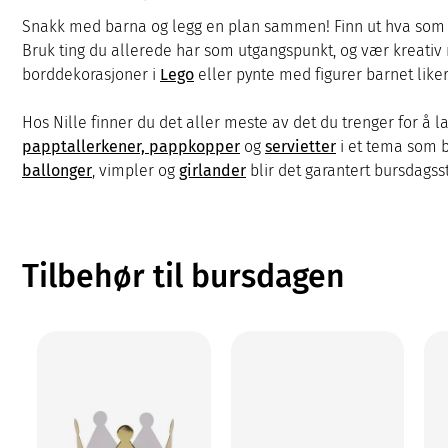
Snakk med barna og legg en plan sammen! Finn ut hva som f
Bruk ting du allerede har som utgangspunkt, og vær kreati
borddekorasjoner i
Lego
eller pynte med figurer barnet like
Hos Nille finner du det aller meste av det du trenger for 
papptallerkener, pappkopper
og
servietter
i et tema som ba
ballonger
, vimpler og
girlander
blir det garantert bursdags
Tilbehør til bursdagen