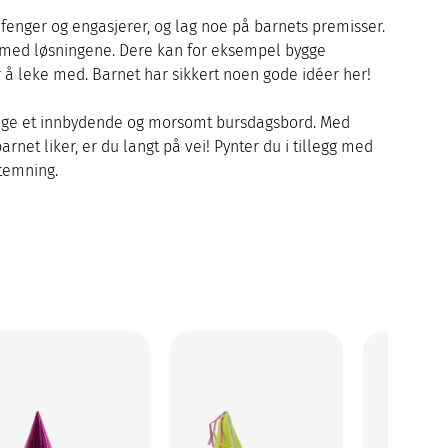
enger og engasjerer, og lag noe på barnets premisser.
v med løsningene. Dere kan for eksempel bygge
r å leke med. Barnet har sikkert noen gode idéer her!
å lage et innbydende og morsomt bursdagsbord. Med
rnet liker, er du langt på vei! Pynter du i tillegg med
stemning.