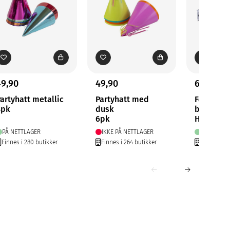
49,90
49,90
69,90
artyhatt metallic
Partyhatt med
Foliebal
8pk
dusk
birthday
6pk
H30cm
PÅ NETTLAGER
IKKE PÅ NETTLAGER
PÅ NETTLA
Finnes i 280 butikker
Finnes i 264 butikker
Finnes i 28