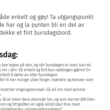
åde enkelt og gøy! Ta utgangspunkt
de har og la pynten bli en del av
 dekke et fint bursdagsbord.
rsdag:
a kan tegne på den, og når bursdagen er over, kan du
 inn i den. Så enkelt og fort kan ryddingen gjøres! En
enkelt å tørke av etter bursdagen.
fei! Vi har mange ulike farger, mønstre og temaer som
som matcher engangsserviset. Gå all inn med samme
e.
 Bruk leker dere allerede har, og som barnet ditt liker.
corn og litt godteri er også alltid stas! Hva med
okoladehjerter i prinsessebursdagen?