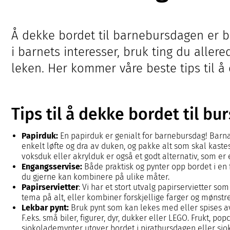
Å dekke bordet til barnebursdagen er b
i barnets interesser, bruk ting du allere
leken. Her kommer våre beste tips til å
Tips til å dekke bordet til bu
Papirduk:
En papirduk er genialt for barnebursdag! Barn
enkelt løfte og dra av duken, og pakke alt som skal kastes
voksduk eller akrylduk er også et godt alternativ, som er 
Engangsservise:
Både praktisk og pynter opp bordet i en 
du gjerne kan kombinere på ulike måter.
Papirservietter
: Vi har et stort utvalg papirservietter 
tema på alt, eller kombiner forskjellige farger og mønstr
Lekbar pynt:
Bruk pynt som kan lekes med eller spises av.
F.eks. små biler, figurer, dyr, dukker eller LEGO. Frukt, pop
sjokolademynter utover bordet i piratbursdagen eller sj