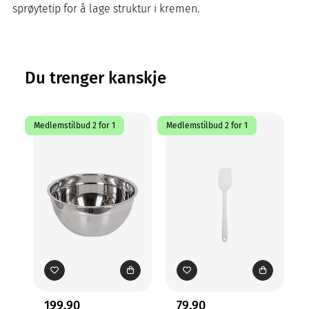
sprøytetip for å lage struktur i kremen.
Du trenger kanskje
Medlemstilbud 2 for 1
Medlemstilbud 2 for 1
Me
199,90
79,90