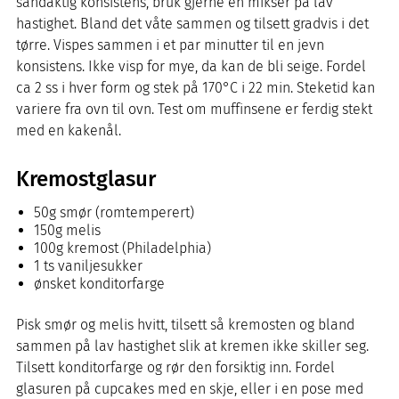
sandaktig konsistens, bruk gjerne en mikser på lav
hastighet. Bland det våte sammen og tilsett gradvis i det
tørre. Vispes sammen i et par minutter til en jevn
konsistens. Ikke visp for mye, da kan de bli seige. Fordel
ca 2 ss i hver form og stek på 170°C i 22 min. Steketid kan
variere fra ovn til ovn. Test om muffinsene er ferdig stekt
med en kakenål.
Kremostglasur
50g smør (romtemperert)
150g melis
100g kremost (Philadelphia)
1 ts vaniljesukker
ønsket konditorfarge
Pisk smør og melis hvitt, tilsett så kremosten og bland
sammen på lav hastighet slik at kremen ikke skiller seg.
Tilsett konditorfarge og rør den forsiktig inn. Fordel
glasuren på cupcakes med en skje, eller i en pose med