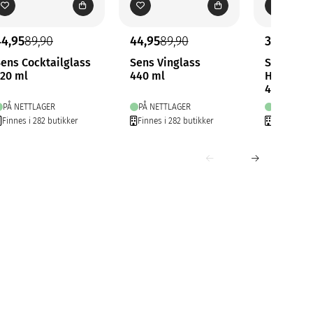
44,95
89,90
44,95
89,90
39,90
ens Cocktailglass
Sens Vinglass
Studio
20 ml
440 ml
Hvitvin/
400ml
PÅ NETTLAGER
PÅ NETTLAGER
PÅ NETTLA
Finnes i 282 butikker
Finnes i 282 butikker
Finnes i 28