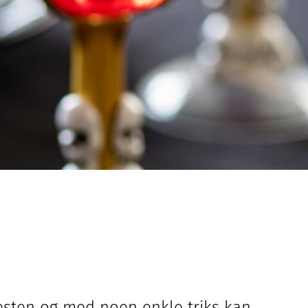
esten og med noen enkle triks kan