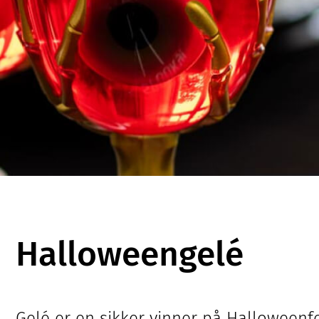
Halloweengelé
Gelé er en sikker vinner på Halloweenf