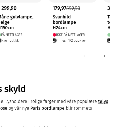
1 299,90
179,97
599,90
349,90
Måne gulvlampe,
Svanhild
Tokyo bo
beige
bordlampe
touch
H150cm
H24cm
H26cm, S
PÅ NETTLAGER
IKKE PÅ NETTLAGER
PÅ NETTLA
Ikke i butikk
Finnes i 172 butikker
Finnes i 27
s skyld
me. Lysholdere i rolige farger med våre populære
telys
oose
og vår nye
Paris bordlampe
blir rommets