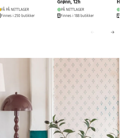
Grønn, 12h
H15cm
FÅ PÅ NETTLAGER
PÅ NETTLAGER
PÅ NETTLA
Finnes i 250 butikker
Finnes i 188 butikker
Finnes i 27