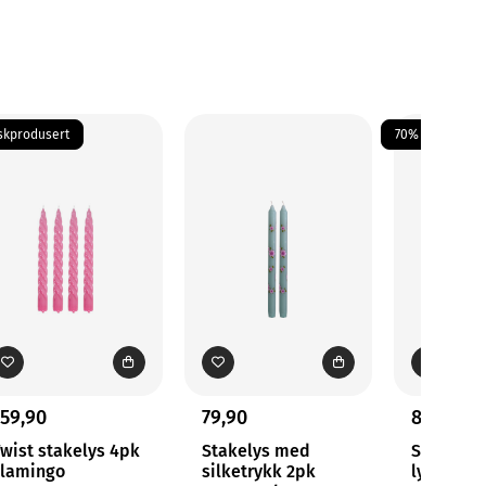
skprodusert
70%
159,90
79,90
89,97
299
wist stakelys 4pk
Stakelys med
Sankthan
Flamingo
silketrykk 2pk
lysholder