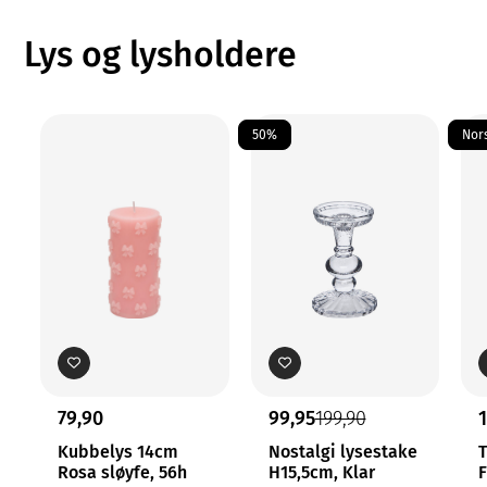
Lys og lysholdere
50%
Nor
79,90
99,95
199,90
Kubbelys 14cm
Nostalgi lysestake
T
Rosa sløyfe, 56h
H15,5cm, Klar