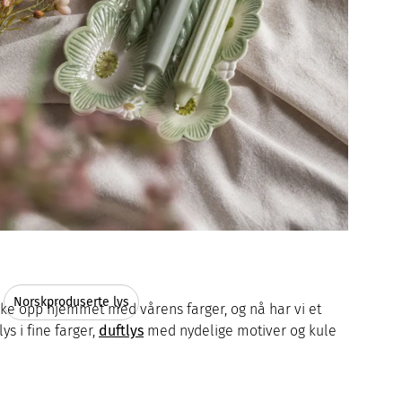
Norskproduserte lys
iske opp hjemmet med vårens farger, og nå har vi et
ys i fine farger,
duftlys
med nydelige motiver og kule