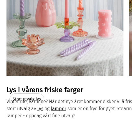
Lys i vårens friske farger
Stort utvalg lys
Vinter ute, vår inne? Når det nye året kommer elsker vi å fr
stort utvalg av
lys
og
lamper
som er en fryd for øyet. Stearinl
lamper - oppdag vårt fine utvalg!