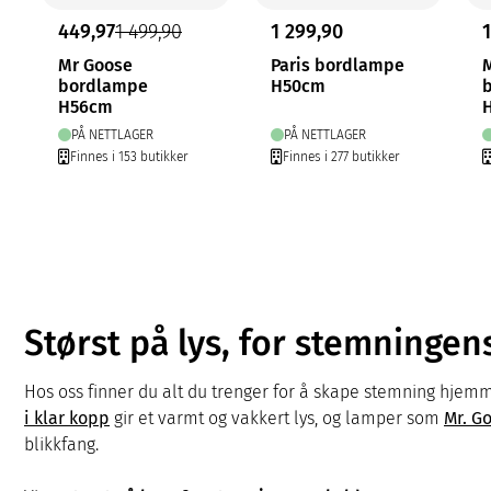
449,97
1 499,90
1 299,90
Mr Goose
Paris bordlampe
bordlampe
H50cm
H56cm
PÅ NETTLAGER
PÅ NETTLAGER
Finnes i 153 butikker
Finnes i 277 butikker
Størst på lys, for stemningen
Hos oss finner du alt du trenger for å skape stemning hjem
i klar kopp
gir et varmt og vakkert lys, og lamper som
Mr. G
blikkfang.