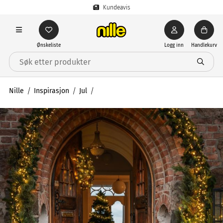
Kundeavis
Ønskeliste
Logg inn
Handlekurv
Nille
Inspirasjon
Jul