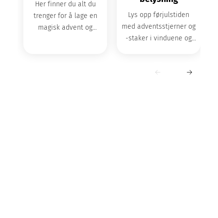
Her finner du alt du
Lys opp førjulstiden
trenger for å lage en
med adventsstjerner og
magisk advent og
-staker i vinduene og
førjulstid hjemme.
fine utelys.