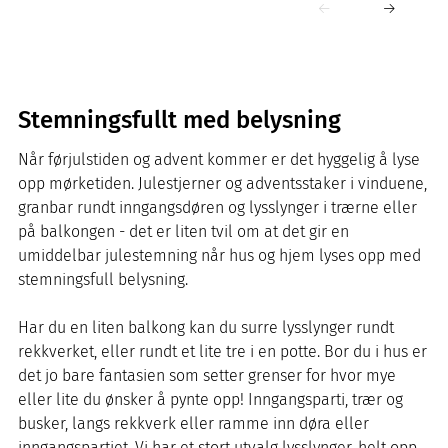
Stemningsfullt med belysning
Når førjulstiden og advent kommer er det hyggelig å lyse
opp mørketiden. Julestjerner og adventsstaker i vinduene,
granbar rundt inngangsdøren og lysslynger i trærne eller
på balkongen - det er liten tvil om at det gir en
umiddelbar julestemning når hus og hjem lyses opp med
stemningsfull belysning.
Har du en liten balkong kan du surre lysslynger rundt
rekkverket, eller rundt et lite tre i en potte. Bor du i hus er
det jo bare fantasien som setter grenser for hvor mye
eller lite du ønsker å pynte opp! Inngangsparti, trær og
busker, langs rekkverk eller ramme inn døra eller
inngangspartiet. Vi har et stort utvalg lysslynger, helt opp