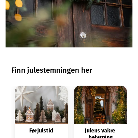
Kranser
Finn julestemningen her
Førjulstid
Julens vakre 
belysning