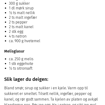
300 g sukker
1 dl mørk sirup
1⁄2 ts malt nellik
2 ts malt ingefær
2 ts pepper
2 ts malt kanel
2 stk egg
4 ts natron
ca. 900 g hvetemel
Melisglasur
ca. 250 g melis
1 stk eggehvite
1⁄2 ts sitronsaft
Slik lager du deigen:
Bland smør, sirup og sukker i en kjele. Varm opp til
sukkeret er smeltet. Tilsett nellik, ingefær, pepper og
kanel, og rør godt sammen. Ta kjelen av platen og avkjøl
blandingen noe. Rør inn egg. Ha i natron, og sikt inn mel.