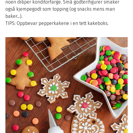
noen dråper konditorfarge. Små godterifigurer smaker
også kjempegodt som topping (og snacks mens man
baker...).
TIPS: Oppbevar pepperkakene i en tett kakeboks.