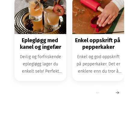
Eplegløgg med 
Enkel oppskrift på 
kanel og ingefær
pepperkaker
Deilig og forfriskende
Enkel og god oppskrift
eplegløgg lager du
på pepperkaker. Det er
enkelt selv! Perfekt
enklere enn du tror å
velkomsdrink i julen!
lage deigen selv, og
smaken blir mye bedre!