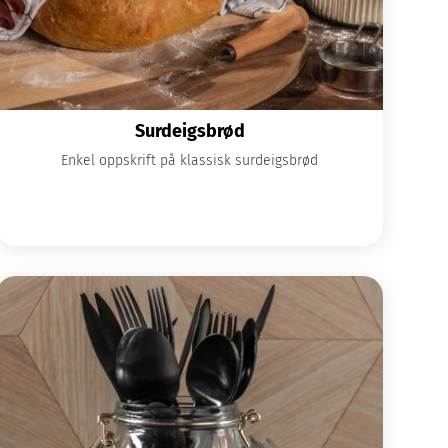
Surdeigsbrød
Enkel oppskrift på klassisk surdeigsbrød