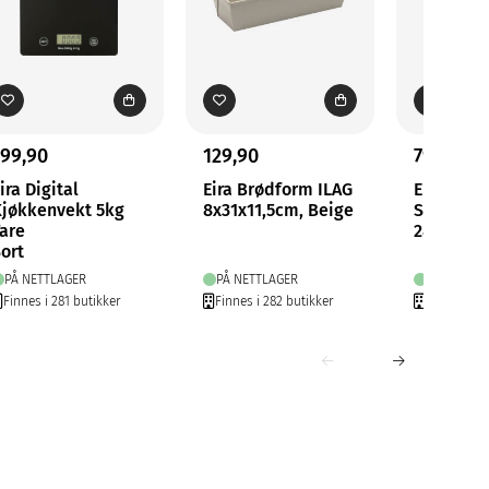
199,90
129,90
79,90
ira Digital
Eira Brødform ILAG
Eira
Kjøkkenvekt 5kg
8x31x11,5cm, Beige
Silikonsl
are
28cm
ort
PÅ NETTLAGER
PÅ NETTLAGER
PÅ NETTLA
Finnes i 281 butikker
Finnes i 282 butikker
Finnes i 28