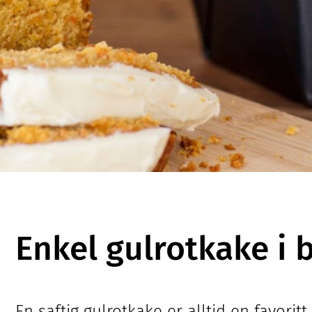
Enkel gulrotkake i
En saftig gulrotkake er alltid en favorit