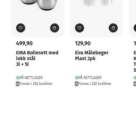
499,90
129,90
EIRA Bollesett med
Eira Målebeger
E
lokk stål
Plast 2pk
3l + 5l
T
S
PÅ NETTLAGER
PÅ NETTLAGER
Finnes i 282 butikker
Finnes i 282 butikker