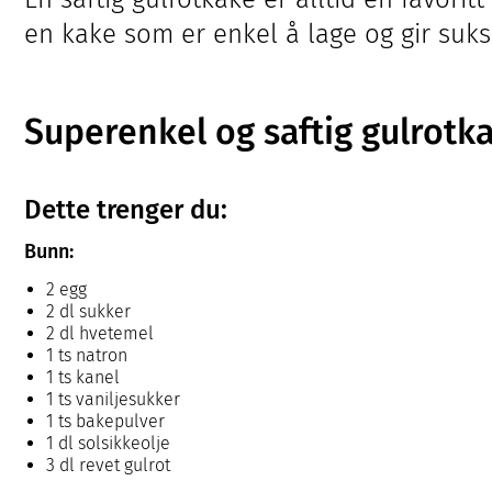
en kake som er enkel å lage og gir suks
Superenkel og saftig gulrotk
Dette trenger du:
Bunn:
2 egg
2 dl sukker
2 dl hvetemel
1 ts natron
1 ts kanel
1 ts vaniljesukker
1 ts bakepulver
1 dl solsikkeolje
3 dl revet gulrot