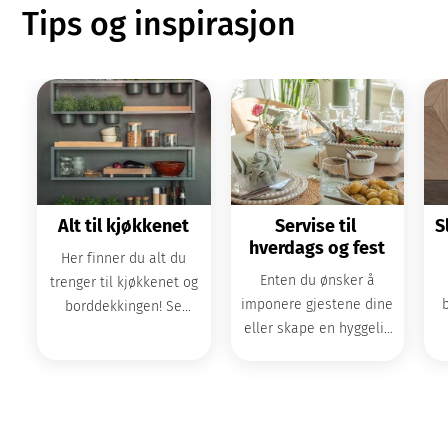
Tips og inspirasjon
Alt til kjøkkenet
Servise til 
S
hverdags og fest
Her finner du alt du
Enten du ønsker å
trenger til kjøkkenet og
imponere gjestene dine
borddekkingen! Se
eller skape en hyggelig
inspirasjon og vårt store
stemning i hverdagen,
gl
utvalg kjøkkenprodukter.
har vi det perfekte
t
serviset for deg.
b
fo