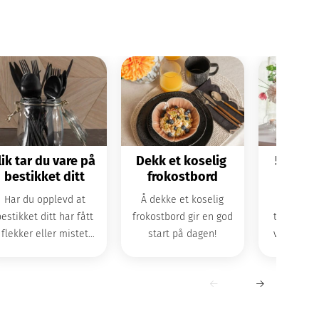
lik tar du vare på 
Dekk et koselig 
5 tips t
bestikket ditt
frokostbord
bordd
Har du opplevd at
Å dekke et koselig
Med diss
bestikket ditt har fått
frokostbord gir en god
tipsene d
flekker eller mistet
start på dagen!
vakkert bo
ansen? Her får du våre
ips til hvordan du kan
ehandle bestikket ditt
r å forlenge levetiden.