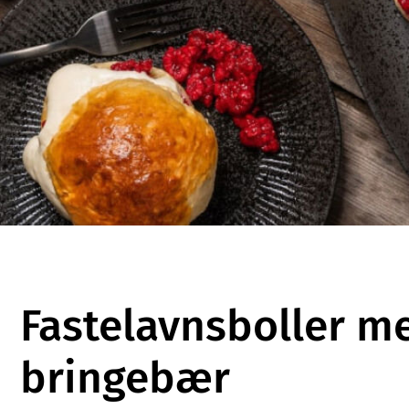
Fastelavnsboller m
bringebær