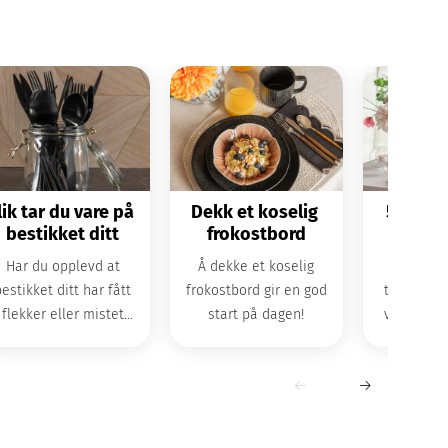
lik tar du vare på 
Dekk et koselig 
5 tips t
bestikket ditt
frokostbord
bordd
Har du opplevd at
Å dekke et koselig
Med diss
bestikket ditt har fått
frokostbord gir en god
tipsene d
flekker eller mistet
start på dagen!
vakkert bo
ansen? Her får du våre
ips til hvordan du kan
ehandle bestikket ditt
r å forlenge levetiden.