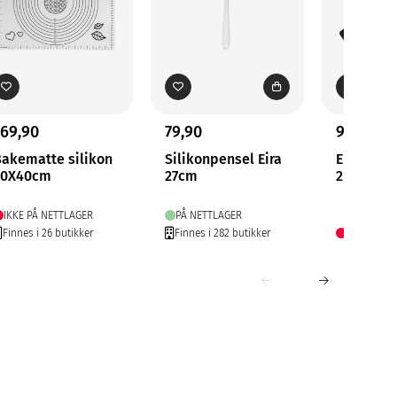
169,90
79,90
99,90
akematte silikon
Silikonpensel Eira
Eira Slik
50X40cm
27cm
2 pk
IKKE PÅ NETTLAGER
PÅ NETTLAGER
Finnes i 26 butikker
Finnes i 282 butikker
IKKE PÅ N