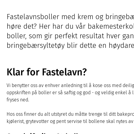
Fastelavnsboller med krem og bringebær
høre det? Her har du vår bakemesterkol
boller, som gir perfekt resultat hver 
bringebærsyltetøy blir dette en høydare
Klar for Fastelavn?
Vi benytter oss av enhver anledning til å kose oss med deili
oppskriften på boller er så saftig og god - og veldig enkel å 
fryses ned.
Hos oss finner du alt utstyret du måtte trenge til ditt bakepro
kjølerist, grytevotter og pent servise til bollene skal nytes a