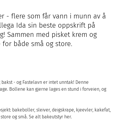
 - flere som får vann i munn av å
lega Ida sin beste oppskrift på
gang! Sammen med pisket krem og
 for både små og store.
g bakst - og Fastelavn er intet unntak! Denne
lage. Bollene kan gjerne lages en stund i forveien, og
sjekt: bakeboller, sleiver, deigskrape, kjeevler, kakefat,
v store og små. Se alt bakeutstyr her.