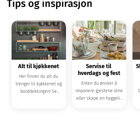
Tips og inspirasjon
Alt til kjøkkenet
Servise til 
S
hverdags og fest
Her finner du alt du
Enten du ønsker å
trenger til kjøkkenet og
imponere gjestene dine
borddekkingen! Se
eller skape en hyggelig
inspirasjon og vårt store
stemning i hverdagen,
gl
utvalg kjøkkenprodukter.
har vi det perfekte
t
serviset for deg.
b
fo