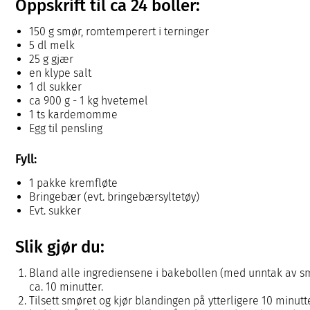
Oppskrift til ca 24 boller:
150 g smør, romtemperert i terninger
5 dl melk
25 g gjær
en klype salt
1 dl sukker
ca 900 g - 1 kg hvetemel
1 ts kardemomme
Egg til pensling
Fyll:
1 pakke kremfløte
Bringebær (evt. bringebærsyltetøy)
Evt. sukker
Slik gjør du:
Bland alle ingrediensene i bakebollen (med unntak av smø
ca. 10 minutter.
Tilsett smøret og kjør blandingen på ytterligere 10 minut