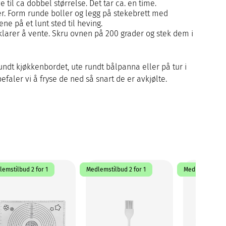
 til ca dobbel størrelse. Det tar ca. en time.
er. Form runde boller og legg på stekebrett med
ne på et lunt sted til heving.
larer å vente. Skru ovnen på 200 grader og stek dem i
ndt kjøkkenbordet, ute rundt bålpanna eller på tur i
ler vi å fryse de ned så snart de er avkjølte.
emstilbud 2 for 1
Medlemstilbud 2 for 1
Medlemstilbud 