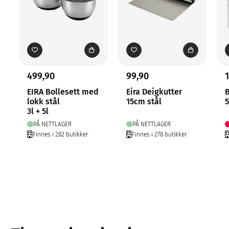
499,90
99,90
EIRA Bollesett med
Eira Deigkutter
B
lokk stål
15cm stål
3l + 5l
PÅ NETTLAGER
PÅ NETTLAGER
Finnes i 282 butikker
Finnes i 278 butikker