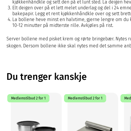
kjøkkenhåndkle og sett den på et lunt sted. La deigen heve
Elt deigen over på et lett melet underlag og del i 24 emn
bakepapir. Legg et rent kjøkkenhåndkle over og sett brette
La bollene heve minst en halvtime, gjerne lengre om du k
10-12 minutter på midterste rille. Avkjøles på rist.
Server bollene med pisket krem og rørte bringebær. Nytes ru
skogen. Dersom bollene ikke skal nytes med det samme anbefa
Du trenger kanskje
Medlemstilbud 2 for 1
Medlemstilbud 2 for 1
Medl