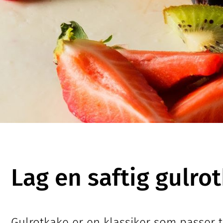
Lag en saftig gulro
Gulrotkake er en klassiker som passer t