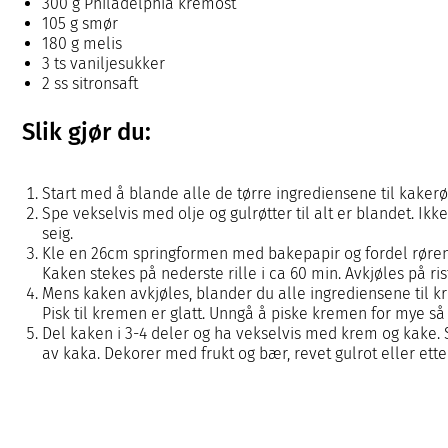
300 g Philadelphia kremost
105 g smør
180 g melis
3 ts vaniljesukker
2 ss sitronsaft
Slik gjør du:
Start med å blande alle de tørre ingrediensene til kakerø
Spe vekselvis med olje og gulrøtter til alt er blandet. Ikke
seig.
Kle en 26cm springformen med bakepapir og fordel røren j
Kaken stekes på nederste rille i ca 60 min. Avkjøles på ris
Mens kaken avkjøles, blander du alle ingrediensene til
Pisk til kremen er glatt. Unngå å piske kremen for mye så 
Del kaken i 3-4 deler og ha vekselvis med krem og kake.
av kaka. Dekorer med frukt og bær, revet gulrot eller ette