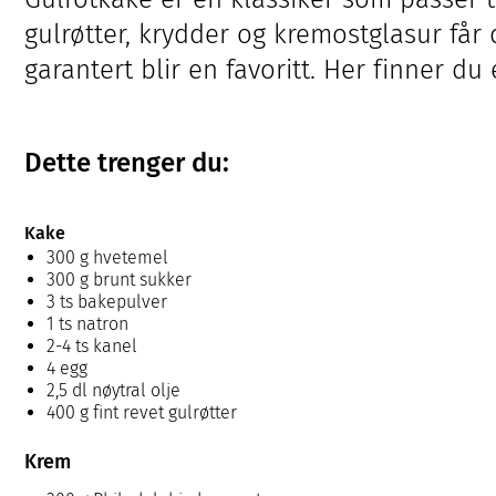
gulrøtter, krydder og kremostglasur få
garantert blir en favoritt. Her finner du
Dette trenger du:
Kake
300 g hvetemel
300 g brunt sukker
3 ts bakepulver
1 ts natron
2-4 ts kanel
4 egg
2,5 dl nøytral olje
400 g fint revet gulrøtter
Krem