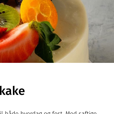
tkake
il både hverdag og fest. Med saftige