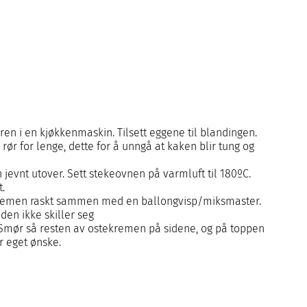
ren i en kjøkkenmaskin. Tilsett eggene til blandingen.
 rør for lenge, dette for å unngå at kaken blir tung og
evnt utover. Sett stekeovnen på varmluft til 180ºC.
t.
 kremen raskt sammen med en ballongvisp/miksmaster.
den ikke skiller seg
 Smør så resten av ostekremen på sidene, og på toppen
r eget ønske.