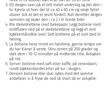
Elt deigen over på et lett melet underlag og del den i
to. Kjevle ut hver del til ca 40 x 60 cm og smør fyllet
utover slik at det er jevnt fordelt. Rull deretter deigen
sammen og skjær den i ca 2 cm brede biter.
Kle stekebrettene med bakepapir. Legg bollene med
snittflaten ned på et stekebrettene og legg et rent
kjøkkenhåndkle over. Sett brettene på et lunt sted til
heving.
La bollene heve minst en halvtime, gjerne lengre om
du har klarer å vente. Skru ovnen på 200 grader og
stek dem i 10-12 minutter på midterste rille. Avkjøles
på rist.
Server bollene med saft eller kaffe, på verandaen,
rundt kjøkkenbordet eller på tur i skogen.
Dersom bollene ikke skal nytes med det samme
anbefaler vi å fryse de ned så snart de er avkjølte.