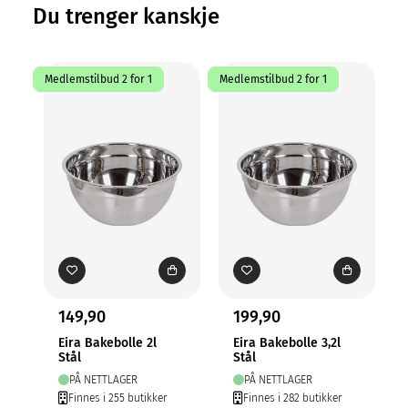
Du trenger kanskje
Medlemstilbud 2 for 1
Medlemstilbud 2 for 1
Me
149,90
199,90
Eira Bakebolle 2l
Eira Bakebolle 3,2l
Stål
Stål
PÅ NETTLAGER
PÅ NETTLAGER
Finnes i 255 butikker
Finnes i 282 butikker