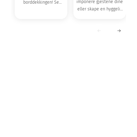
imponere gjestene dine
borddekkingen! Se
f
eller skape en hyggelig
inspirasjon og vårt store
stemning i hverdagen,
utvalg kjøkkenprodukter.
har vi det perfekte
serviset for deg.