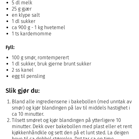
5 dl melk
25 g gjær
en klype salt
1 dl sukker
ca 900 g - 1 kg hvetemel
1 ts kardemomme
Fyll:
100 g smør, romtemperert
1 dl sukker, bruk gjerne brunt sukker
2 ss kanel
egg til pensling
Slik gjør du:
Bland alle ingrediensene i bakebollen (med unntak av
smør) og kjør blandingen på lav til middels hastighet i
ca 10 minutter.
Tilsett smøret og kjør blandingen på ytterligere 10
minutter. Dekk over bakebollen med plast eller et rent
kjøkkenhåndkle og sett den på et lunt sted. La deigen
heve til ca dobbel størrelse. Det tar ca en time.