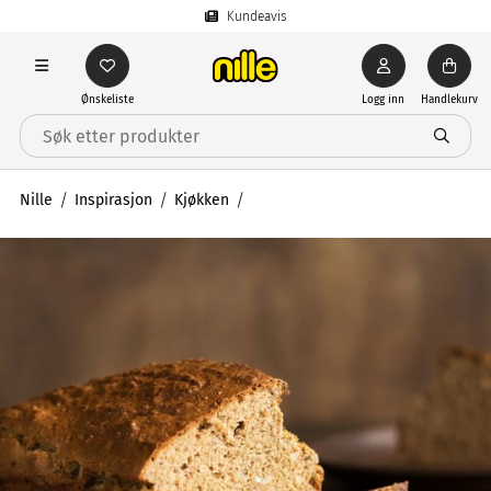
Kundeavis
Ønskeliste
Logg inn
Handlekurv
Nille
Inspirasjon
Kjøkken