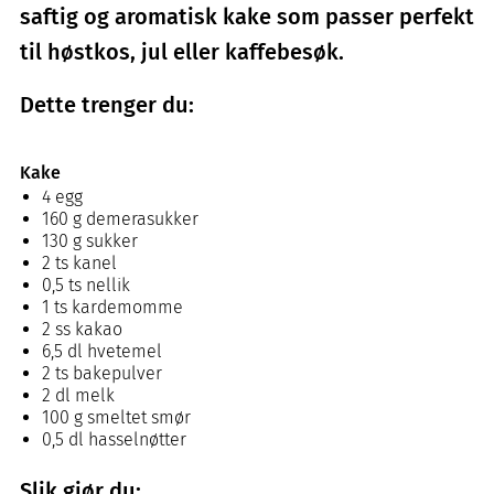
saftig og aromatisk kake som passer perfekt
til høstkos, jul eller kaffebesøk.
Dette trenger du:
Kake
4 egg
160 g demerasukker
130 g sukker
2 ts kanel
0,5 ts nellik
1 ts kardemomme
2 ss kakao
6,5 dl hvetemel
2 ts bakepulver
2 dl melk
100 g smeltet smør
0,5 dl hasselnøtter
Slik gjør du: