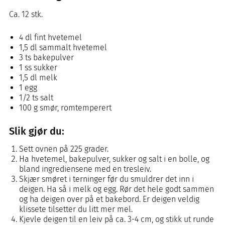
Ca. 12 stk.
4 dl fint hvetemel
1,5 dl sammalt hvetemel
3 ts bakepulver
1 ss sukker
1,5 dl melk
1 egg
1/2 ts salt
100 g smør, romtemperert
Slik gjør du:
Sett ovnen på 225 grader.
Ha hvetemel, bakepulver, sukker og salt i en bolle, og
bland ingrediensene med en tresleiv.
Skjær smøret i terninger før du smuldrer det inn i
deigen. Ha så i melk og egg. Rør det hele godt sammen
og ha deigen over på et bakebord. Er deigen veldig
klissete tilsetter du litt mer mel.
Kjevle deigen til en leiv på ca. 3-4 cm, og stikk ut runde