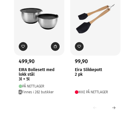
499,90
99,90
EIRA Bollesett med
Eira Slikkepott
lokk stål
2 pk
3l + 5l
PÅ NETTLAGER
Finnes i 282 butikker
IKKE PÅ NETTLAGER