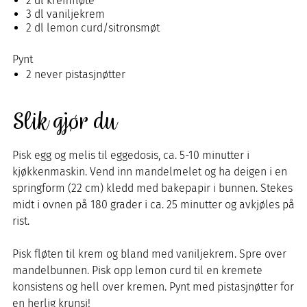
2 dl kremfløte
3 dl vaniljekrem
2 dl lemon curd/sitronsmøt
Pynt
2 never pistasjnøtter
Slik gjør du
Pisk egg og melis til eggedosis, ca. 5-10 minutter i
kjøkkenmaskin. Vend inn mandelmelet og ha deigen i en
springform (22 cm) kledd med bakepapir i bunnen. Stekes
midt i ovnen på 180 grader i ca. 25 minutter og avkjøles på
rist.
Pisk fløten til krem og bland med vaniljekrem. Spre over
mandelbunnen. Pisk opp lemon curd til en kremete
konsistens og hell over kremen. Pynt med pistasjnøtter for
en herlig krunsj!