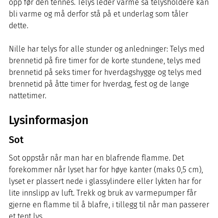
opp før den tennes. Telys leder varme så telysholdere kan
bli varme og må derfor stå på et underlag som tåler
dette.
Nille har telys for alle stunder og anledninger: Telys med
brennetid på fire timer for de korte stundene, telys med
brennetid på seks timer for hverdagshygge og telys med
brennetid på åtte timer for hverdag, fest og de lange
nattetimer.
Lysinformasjon
Sot
Sot oppstår når man har en blafrende flamme. Det
forekommer når lyset har for høye kanter (maks 0,5 cm),
lyset er plassert nede i glassylindere eller lykten har for
lite innslipp av luft. Trekk og bruk av varmepumper får
gjerne en flamme til å blafre, i tillegg til når man passerer
et tent lys.