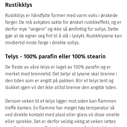
Rustikklys
Rustikklys er håndfylte former med varm voks i ønskede
farger. De må avkjøles sakte for ønsket rustikkeffekt, og er
derfor mye "seigere" og ikke så ømfintlig for sollys. Dette
gjør at de egner seg fint til å stå i lyslykt. Rustikklysene kan
imidlertid miste farge i direkte sollys.
Telys - 100% parafin eller 100% stearin
De fleste av våre telys er laget av 100% parafin og er
merket med brennetid. Det betyr at lysene skal brenne i
den tiden som er angitt på pakken. Blir et telys tent og
slukket igjen vil det ikke alltid brenne den angitte tiden.
Dersom veken til et telys ligger mot siden kan flammen
treffe kanten. En flamme har meget høy temperatur så
ved direkte kontakt med plast eller glass vil disse smelte
eller sprekke. Det er derfor veldig viktig at veken rettes