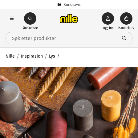
Kundeavis
Ønskeliste
Logg inn
Handlekurv
Nille
Inspirasjon
Lys