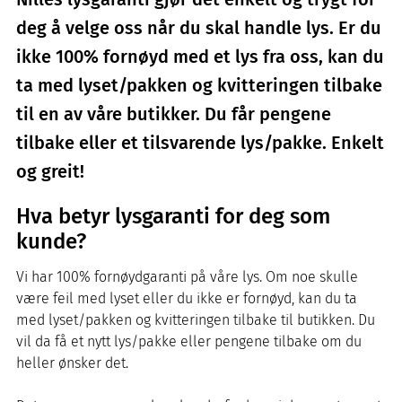
deg å velge oss når du skal handle lys. Er du
ikke 100% fornøyd med et lys fra oss, kan du
ta med lyset/pakken og kvitteringen tilbake
til en av våre butikker. Du får pengene
tilbake eller et tilsvarende lys/pakke. Enkelt
og greit!
Hva betyr lysgaranti for deg som
kunde?
Vi har 100% fornøydgaranti på våre lys. Om noe skulle
være feil med lyset eller du ikke er fornøyd, kan du ta
med lyset/pakken og kvitteringen tilbake til butikken. Du
vil da få et nytt lys/pakke eller pengene tilbake om du
heller ønsker det.