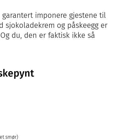
 garantert imponere gjestene til
ed sjokoladekrem og påskeegg er
g du, den er faktisk ikke så
skepynt
tet smør)