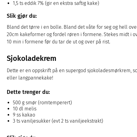
1,5 ts eddik 7% (gir en ekstra saftig kake)
Slik gjør du:
Bland det tørre i en bolle. Bland det våte for seg og hell ove
20cm kakeformer og fordel røren i formene. Stekes midt i o
10 min i formene før du tar de ut og over på rist.
Sjokoladekrem
Dette er en oppskrift på en supergod sjokoladesmørkrem, 
eller langpannekake!
Dette trenger du:
500 g smør (romtemperert)
10 dl melis
9 ss kakao
3 ts vaniljesukker (evt 2 ts vaniljeekstrakt)