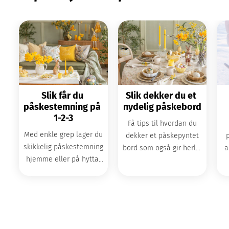
Slik får du 
Slik dekker du et 
påskestemning på 
nydelig påskebord
1-2-3
Få tips til hvordan du
Med enkle grep lager du
dekker et påskepyntet
skikkelig påskestemning
bord som også gir herlig
a
hjemme eller på hytta!
vårstemning.
s
Her finner du tips og
inspirasjon til ting å
gjøre sammen.