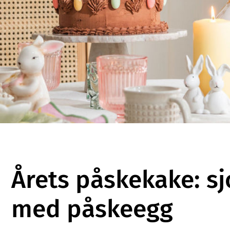
Årets påskekake: s
med påskeegg