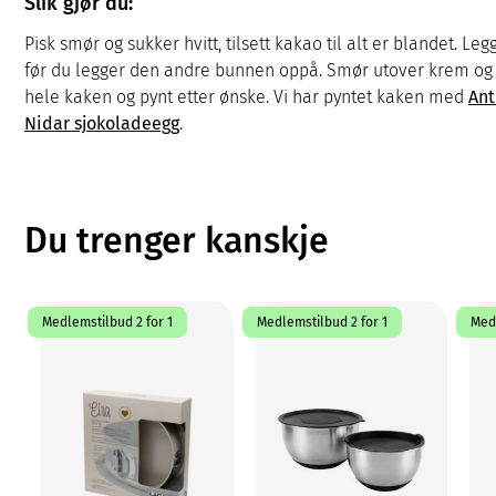
Slik gjør du:
Pisk smør og sukker hvitt, tilsett kakao til alt er blandet. 
før du legger den andre bunnen oppå. Smør utover krem og 
hele kaken og pynt etter ønske. Vi har pyntet kaken med
Ant
Nidar sjokoladeegg
.
Du trenger kanskje
Medlemstilbud 2 for 1
Medlemstilbud 2 for 1
Medl