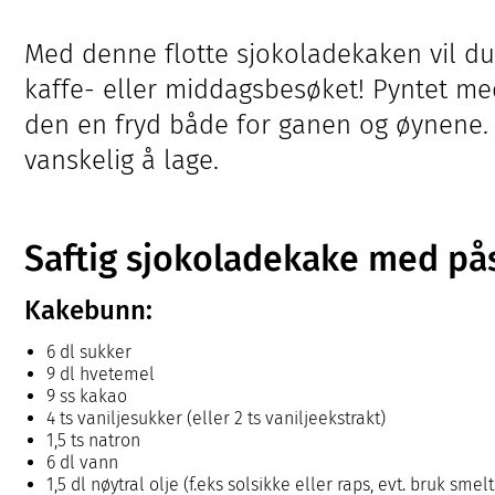
Med denne flotte sjokoladekaken vil du
kaffe- eller middagsbesøket! Pyntet m
den en fryd både for ganen og øynene. O
vanskelig å lage.
Saftig sjokoladekake med på
Kakebunn:
6 dl sukker
9 dl hvetemel
9 ss kakao
4 ts vaniljesukker (eller 2 ts vaniljeekstrakt)
1,5 ts natron
6 dl vann
1,5 dl nøytral olje (f.eks solsikke eller raps, evt. bruk smel