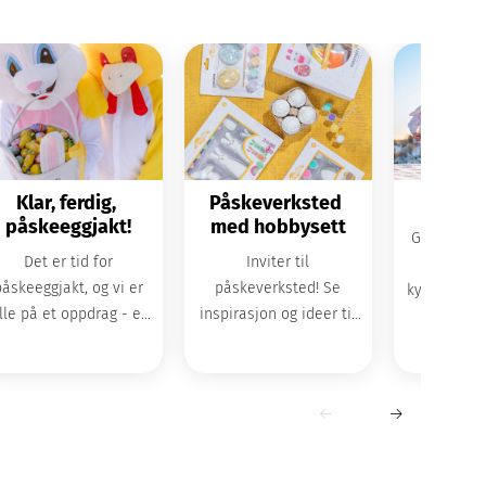
Klar, ferdig, 
Påskeverksted 
Påsk
påskeeggjakt!
med hobbysett
Gjør påsken
Det er tid for
Inviter til
mors
påskeeggjakt, og vi er
påskeverksted! Se
kyllingkost
lle på et oppdrag - et
inspirasjon og ideer til
morobr
øtt og deilig oppdrag!
fin påskepynt du kan
tekstil
lage.
garant
stem