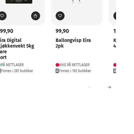
199,90
99,90
149,90
ira Digital
Ballongvisp Eira
Kjølerist
Kjøkkenvekt 5kg
2pk
40x32cm
are
ort
PÅ NETTLAGER
IKKE PÅ NETTLAGER
IKKE PÅ N
Finnes i 281 butikker
Finnes i 192 butikker
Finnes i 25