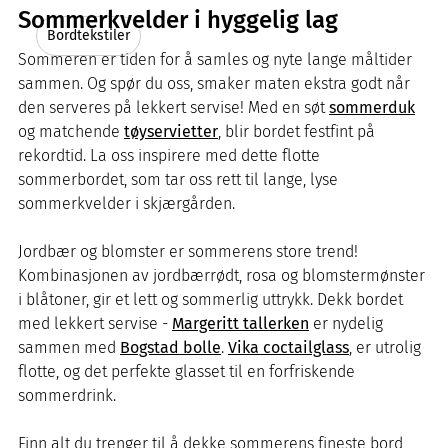
Sommerkvelder i hyggelig lag
Bordtekstiler
Sommeren er tiden for å samles og nyte lange måltider
sammen. Og spør du oss, smaker maten ekstra godt når
den serveres på lekkert servise! Med en søt
sommerduk
og matchende
tøyservietter
, blir bordet festfint på
rekordtid. La oss inspirere med dette flotte
sommerbordet, som tar oss rett til lange, lyse
sommerkvelder i skjærgården.
Jordbær og blomster er sommerens store trend!
Kombinasjonen av jordbærrødt, rosa og blomstermønster
i blåtoner, gir et lett og sommerlig uttrykk. Dekk bordet
med lekkert servise -
Margeritt tallerken
er nydelig
sammen med
Bogstad bolle
.
Vika coctailglass
, er utrolig
flotte, og det perfekte glasset til en forfriskende
sommerdrink.
Finn alt du trenger til å dekke sommerens fineste bord