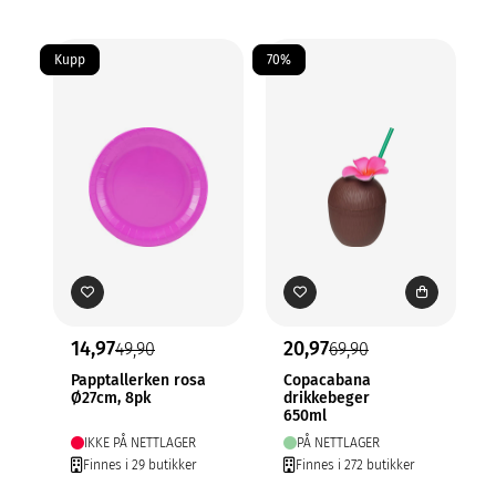
Kupp
70%
Me
14,97
20,97
49,90
69,90
Papptallerken rosa
Copacabana
Ø27cm, 8pk
drikkebeger
650ml
IKKE PÅ NETTLAGER
PÅ NETTLAGER
Finnes i 29 butikker
Finnes i 272 butikker