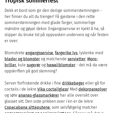
Tropisk sommerfest
Dekk et bord som gir den deilige sommerstemningen -
her finner du alt du trenger! Få gjestene i den rette
sommerstemningen med glade farger, sommerlige
mønstre og gøyal dekor. Engangsservise er kjekt å ha, så
slipper du bruke tid på oppvasken underveis og når festen
er over.
Blomstrete
engangsservise
,
fargerike lys
, lyslenke med
blader og blomster
og matchende
servietter
.
Moro-
briller
, kule
sugerør
og
hawaiiblomster
- det må da være
oppskriften på god stemning?
Server forfriskende drikke i fine
drikkebeger
eller gå for
coctails i de lekre
Vika coctailglass
! Med
dekorparaplyer
og søte
ananas-glassmarkører
har alle oversikt over
glasset sitt. Den siste prikken over i´en er de lekre
Copacabana sitteputene
, som selvfølgelig matcher