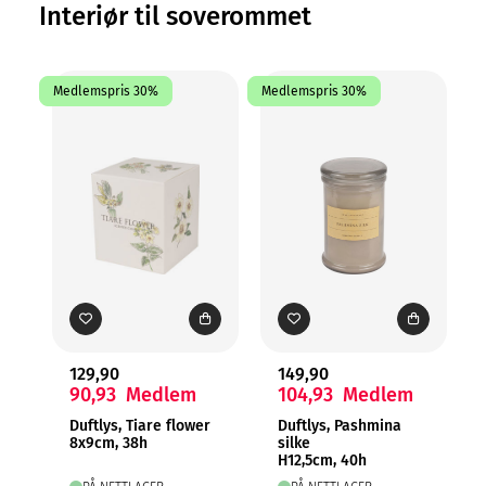
Kjøp belysning
Interiør til soverommet
Medlemspris 30%
Medlemspris 30%
129,90
149,90
90,93
Medlem
104,93
Medlem
Duftlys, Tiare flower
Duftlys, Pashmina
8x9cm, 38h
silke
H12,5cm, 40h