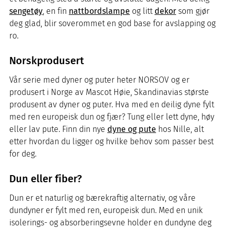
sengetøy
, en fin
nattbordslampe
og litt
dekor
som gjør
deg glad, blir soverommet en god base for avslapping og
ro.
Norskprodusert
Vår serie med dyner og puter heter NORSOV og er
produsert i Norge av Mascot Høie, Skandinavias største
produsent av dyner og puter. Hva med en deilig dyne fylt
med ren europeisk dun og fjær? Tung eller lett dyne, høy
eller lav pute. Finn din nye
dyne og pute
hos Nille, alt
etter hvordan du ligger og hvilke behov som passer best
for deg.
Dun eller fiber?
Dun er et naturlig og bærekraftig alternativ, og våre
dundyner er fylt med ren, europeisk dun. Med en unik
isolerings- og absorberingsevne holder en dundyne deg