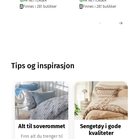
PÅ NETTLAGER
PÅ NETTLAGER
Finnes i 281 butikker
Finnes i 281 butikker
Tips og inspirasjon
Alt til soverommet
Sengetøy i gode 
kvaliteter
m
Finn alt du trenger til