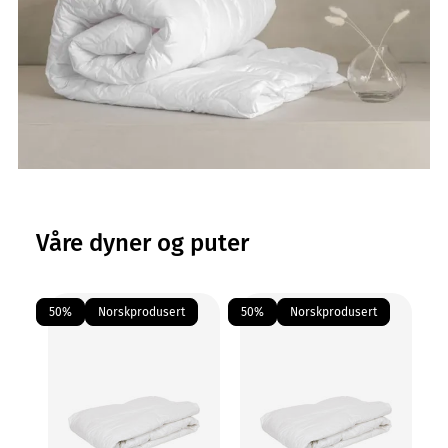
Les mer om fiber
Våre dyner og puter
50%
Norskprodusert
50%
Norskprodusert
5