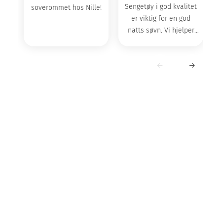
Sengetøy i god kvalitet
soverommet hos Nille!
er viktig for en god
natts søvn. Vi hjelper
deg å finne det som
passer best for deg.