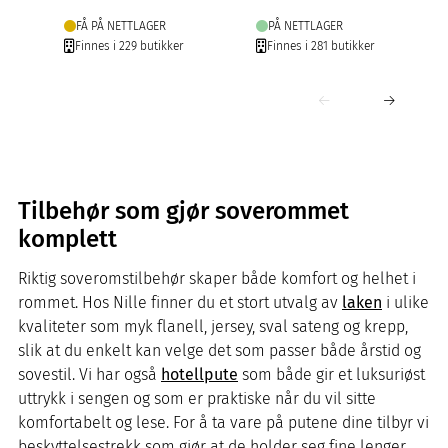
FÅ PÅ NETTLAGER
PÅ NETTLAGER
Finnes i 229 butikker
Finnes i 281 butikker
Tilbehør som gjør soverommet
komplett
Riktig soveromstilbehør skaper både komfort og helhet i
rommet. Hos Nille finner du et stort utvalg av
laken
i ulike
kvaliteter som myk flanell, jersey, sval sateng og krepp,
slik at du enkelt kan velge det som passer både årstid og
sovestil. Vi har også
hotellpute
som både gir et luksuriøst
uttrykk i sengen og som er praktiske når du vil sitte
komfortabelt og lese. For å ta vare på putene dine tilbyr vi
beskyttelsestrekk som gjør at de holder seg fine lenger.