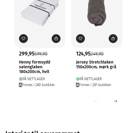
299,95
124,95
599,90
249,90
Henny formsydd
Jersey Stretchlaken
satenglaken
150x200cm, mørk grå
180x200cm, hvit
PÅ NETTLAGER
PÅ NETTLAGER
Finnes i 280 butikker
Finnes i 281 butikker