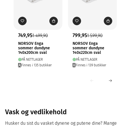
749,95
799,95
1 499,90
1 599,90
NORSOV Enga
NORSOV Enga
sommer dundyne
sommer dundyne
140x200cm sval
140x220cm sval
PÅ NETTLAGER
PÅ NETTLAGER
Finnes i 135 butikker
Finnes i 139 butikker
Vask og vedlikehold
Husker du sist du vasket dynene og putene dine? Mange