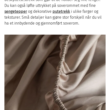
Du kan også løfte uttrykket på soverommet med fine
sengetepper
og dekorative
putetrekk
i ulike farger og
teksturer. Små detaljer kan gjøre stor forskjell når du vil
ha et innbydende og gjennomført soverom.