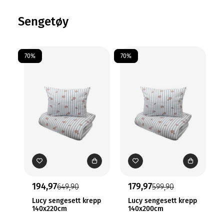
Kjøp sengetøy
Sengetøy
70%
70%
70
194,97
179,97
649,90
599,90
Lucy sengesett krepp
Lucy sengesett krepp
140x220cm
140x200cm