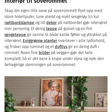
Interiør til soverommet
Skap din egen lille oase på soverommet! Pynt opp med
store hotellputer, lune pledd og mykt sengetøy. En kul
nattbordslampe
og litt
dekor
på nattbordet gjør interiøret
mer personlig. Et deilig
teppe
på gulvet og en fint
sengeteppe
gir varme til både kalde føtter og yttrykket på
interiøret.
Eviggrønne planter
overlever i alle lysforhold,
og frisker opp rommet og et
duftlys
gir en deilig duft i
rommet. Noen fine
bilder
på veggen gjør det hele
komplett. Så er det bare å krype under dyna og nyte den
behagelige stemningen på soverommet.