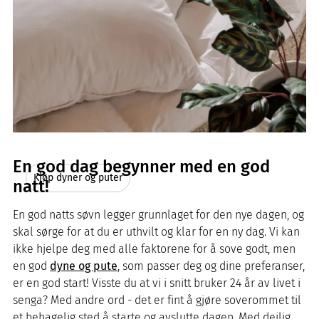
En god dag begynner med en god
Kjøp dyner og puter
natt!
En god natts søvn legger grunnlaget for den nye dagen, og
skal sørge for at du er uthvilt og klar for en ny dag. Vi kan
ikke hjelpe deg med alle faktorene for å sove godt, men
en god
dyne og pute
, som passer deg og dine preferanser,
er en god start! Visste du at vi i snitt bruker 24 år av livet i
senga? Med andre ord - det er fint å gjøre soverommet til
et behagelig sted å starte og avslutte dagen. Med deilig