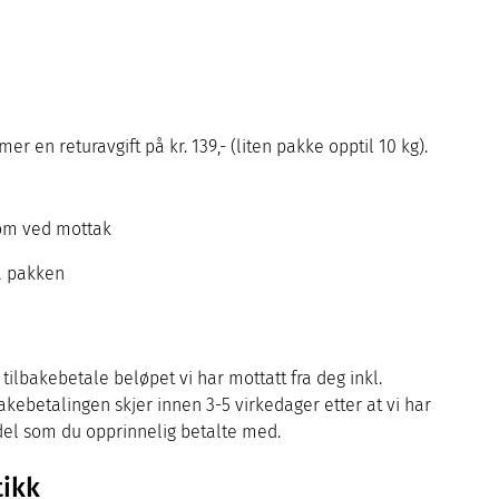
r en returavgift på kr. 139,- (liten pakke opptil 10 kg).
som ved mottak
å pakken
tilbakebetale beløpet vi har mottatt fra deg inkl.
lbakebetalingen skjer innen 3-5 virkedager etter at vi har
ddel som du opprinnelig betalte med.
tikk