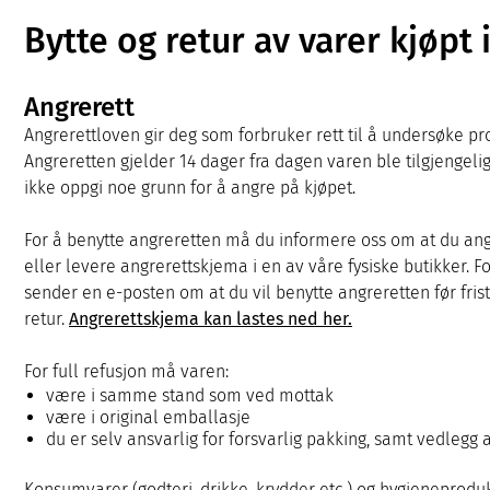
Bytte og retur av varer kjøpt
Angrerett
Angrerettloven gir deg som forbruker rett til å undersøke pro
Angreretten gjelder 14 dager fra dagen varen ble tilgjengeli
ikke oppgi noe grunn for å angre på kjøpet.
For å benytte angreretten må du informere oss om at du angre
eller levere angrerettskjema i en av våre fysiske butikker. Fo
sender en e-posten om at du vil benytte angreretten før fris
retur.
Angrerettskjema kan lastes ned her.
For full refusjon må varen:
være i samme stand som ved mottak
være i original emballasje
du er selv ansvarlig for forsvarlig pakking, samt vedlegg
Konsumvarer (godteri, drikke, krydder etc.) og hygieneprodukt