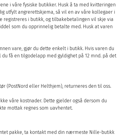
ene i våre fysiske butikker. Husk å ta med kvitteringen
g utfylt angrerettskjema, så vil en av våre kollegaer i
registreres i butikk, og tilbakebetalingen vil skje via
middel som du opprinnelig betalte med. Husk at varen
nen vare, gjør du dette enkelt i butikk. Hvis varen du
vil du få en tilgodelapp med gyldighet på 12 mnd. på det
ør (PostNord eller Helthjem), returneres den til oss.
ekke våre kostnader. Dette gjelder også dersom du
nekte mottak regnes som uavhentet.
ntet pakke, ta kontakt med din nærmeste Nille-butikk