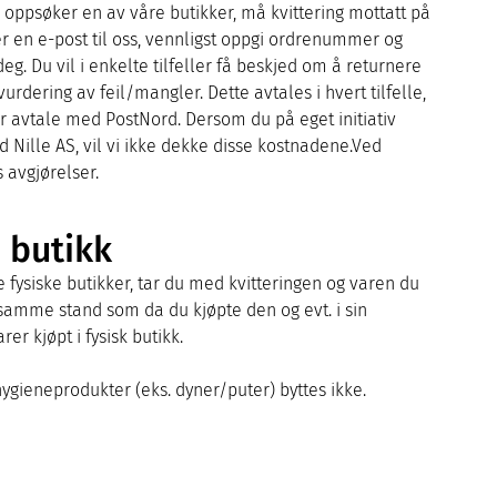
 oppsøker en av våre butikker, må kvittering mottatt på
 en e-post til oss, vennligst oppgi ordrenummer og
eg. Du vil i enkelte tilfeller få beskjed om å returnere
vurdering av feil/mangler. Dette avtales i hvert tilfelle,
vår avtale med PostNord. Dersom du på eget initiativ
ed Nille AS, vil vi ikke dekke disse kostnadene.Ved
 avgjørelser.
i butikk
e fysiske butikker, tar du med kvitteringen og varen du
 samme stand som da du kjøpte den og evt. i sin
er kjøpt i fysisk butikk.
ygieneprodukter (eks. dyner/puter) byttes ikke.