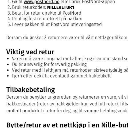
Gå til
www.postnord.no
eller bruk PostNord-appen
Bruk returkoden:
NILLERETUR1
Betal for retur direkte til PostNord
Print og fest returetikett på pakken
Lever pakken til et PostNord utleveringssted
Dersom du ønsker å returnere varer til vårt nettlager tilkomme
Viktig ved retur
Varen må være i original emballasje og i samme stand 
Du er ansvarlig for forsvarlig pakking
Ved retur med Helthjem må returkoden skrives tydelig p
Fjern eller dekk til eventuell gammel fraktetikett
Tilbakebetaling
Dersom du benytter angreretten og returnerer en vare, vil vi 
fraktkostnader (retur av frakt gjelder kun ved full retur). Ti
mottatt produktet i retur fra deg, og til samme betalingsmi
Bytte/retur av et nettkjøp i en Nille-bu