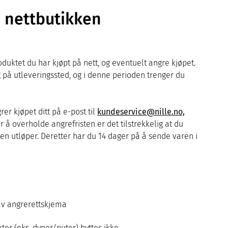
 i nettbutikken
duktet du har kjøpt på nett, og eventuelt angre kjøpet.
g på utleveringssted, og i denne perioden trenger du
r kjøpet ditt på e-post til
kundeservice@nille.no,
r å overholde angrefristen er det tilstrekkelig at du
ten utløper. Deretter har du 14 dager på å sende varen i
 av angrerettskjema
er (eks. dyner/puter) byttes ikke.