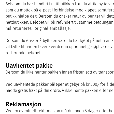
Selv om du har handlet i nettbutikken kan du alltid bytte var
som du mottok på e-post i forbindelse med kjøpet, samt ferdi
butikk hjelpe deg. Dersom du ønsker retur av penger vil dette 
nettbutikken. Beløpet vil bli refundert til samme betalings
må returneres i original emballasje.
Dersom du ønsker å bytte en vare du har kjøpt på nett i en an
vil bytte til har en lavere verdi enn opprinnelig kjøpt vare, 
resterende beløpet.
Uavhentet pakke
Dersom du ikke henter pakken innen fristen satt av transport
Ved uavhentede pakker påløper et gebyr på kr 300,- for å d
hadde gratis frakt på din ordre. Å ikke hente pakken eller 
Reklamasjon
Ved en eventuell reklamasjon må du innen 5 dager etter he