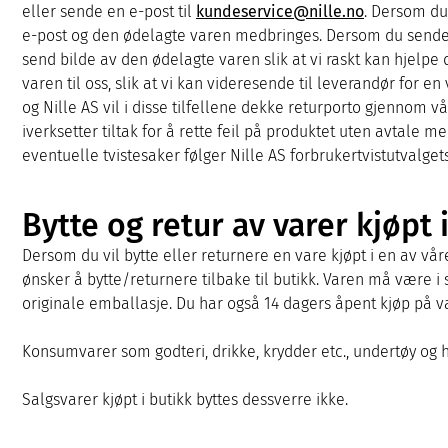
eller sende en e-post til
kundeservice@nille.no
. Dersom du
e-post og den ødelagte varen medbringes. Dersom du sender
send bilde av den ødelagte varen slik at vi raskt kan hjelpe d
varen til oss, slik at vi kan videresende til leverandør for en 
og Nille AS vil i disse tilfellene dekke returporto gjennom 
iverksetter tiltak for å rette feil på produktet uten avtale m
eventuelle tvistesaker følger Nille AS forbrukertvistutvalgets
Bytte og retur av varer kjøpt 
Dersom du vil bytte eller returnere en vare kjøpt i en av vår
ønsker å bytte/returnere tilbake til butikk. Varen må være i
originale emballasje. Du har også 14 dagers åpent kjøp på var
Konsumvarer som godteri, drikke, krydder etc., undertøy og h
Salgsvarer kjøpt i butikk byttes dessverre ikke.