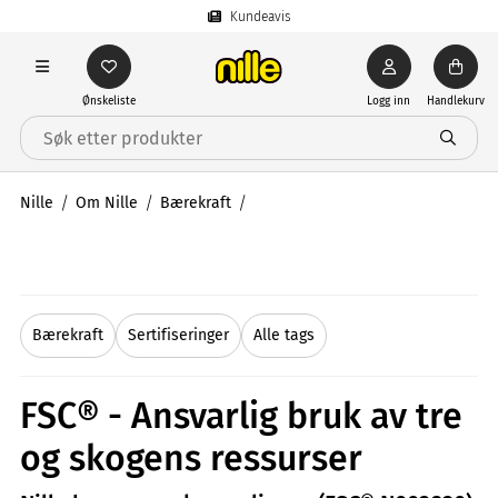
Kundeavis
Ønskeliste
Logg inn
Handlekurv
Nille
Om Nille
Bærekraft
Bærekraft
Sertifiseringer
Alle tags
FSC® - Ansvarlig bruk av tre
og skogens ressurser