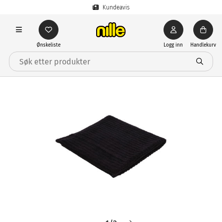
Kundeavis
Ønskeliste
Logg inn
Handlekurv