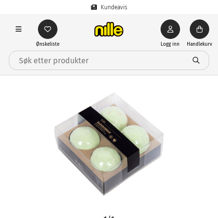
Kundeavis
Ønskeliste
Logg inn
Handlekurv