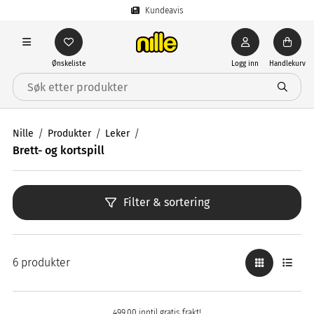
Kundeavis
Ønskeliste
Logg inn
Handlekurv
Nille
Produkter
Leker
Brett- og kortspill
Filter & sortering
6 produkter
499,00 inntil gratis frakt!