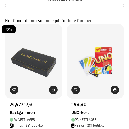
Her finner du morsomme spill for hele familien.
70%
74,97
199,90
249,90
Backgammon
UNO-kort
PÅ NETTLAGER
PÅ NETTLAGER
Finnes i 281 butikker
Finnes i 281 butikker