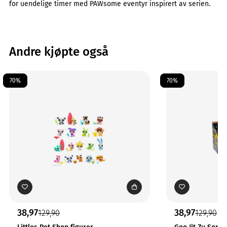
for uendelige timer med PAWsome eventyr inspirert av serien.
Andre kjøpte også
70%
70%
38,97
38,97
129,90
129,90