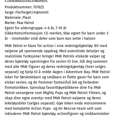
Produktnummer:
707625
Farge:
Flerfarget/mønstret
Materiale:
Plast
Merke:
Paw Patrol
Egnet for aldersgruppe:
4-6 år, 7-10 år
Sikkerhetsinformasjon:
CE-merket, Ikke egnet for barn under 3
år - inneholder små deler som barn kan sette i halsen
PAW Patrol er klare for action i sine redningskjøretøy. Bli med
valpene på spennende oppdrag. Med autentiske detaljer og
realistiske funksjoner bringer PAW Patrols elskede valper og
deres kjøretøy spenningen fra serien til live. Slå deg sammen
med alle PAW-figurer og deres redningskjøretøy (hver selges
separat) og hjelp til å redde dagen i Adventure Bay. PAW Patrol-
leker for førskolebarn og småbarn er flotte gaver for barn som
elsker serien, og de fremmer fantasifull lek og forbedrer
finmotorikken. Gjenskap favorittøyeblikkene dine fra PAW
Patrol-sesongene som Mighty Pups og PAW Patrol: Filmen, og
skap dine egne eventyr med PAW Patrol-valpene og deres
leketøysbiler (selges separat). Gjør leken enda morsommere
med komplette Action Pups- og Air Rescue-team sett som
inkluderer PAW Patrol-kjøretøy, actionfigurer og småbarnsleker