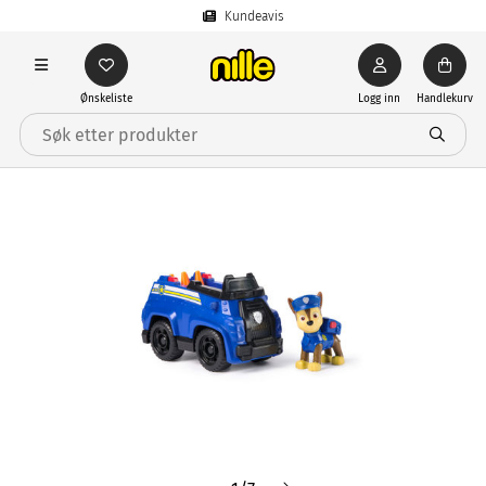
Kundeavis
Ønskeliste
Logg inn
Handlekurv