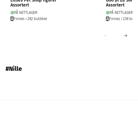
Littles Pet Shop figurer
Goo Jit Zu Sonic
Assortert
Assortert
PÅ NETTLAGER
PÅ NETTLAGER
Finnes i 282 butikker
Finnes i 238 butik
#Nille