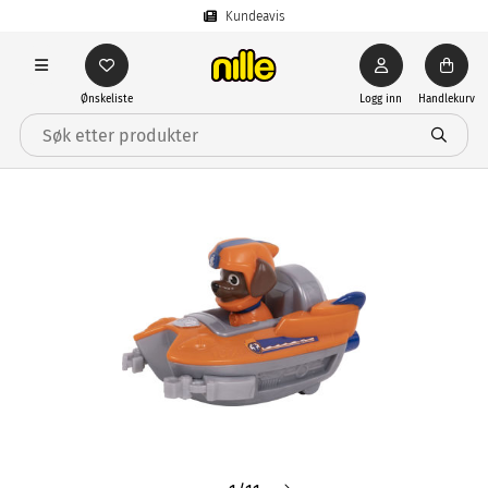
Kundeavis
Ønskeliste
Logg inn
Handlekurv