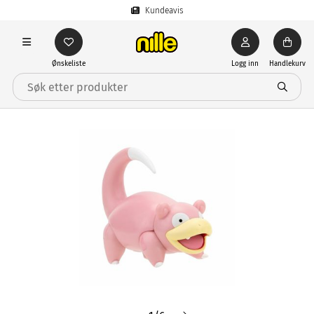
Kundeavis
Ønskeliste
Logg inn
Handlekurv