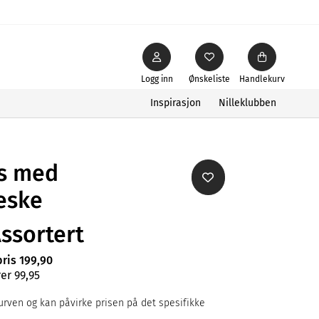
Logg inn
Ønskeliste
Handlekurv
Inspirasjon
Nilleklubben
s med
eske
Assortert
pris 199,90
er 99,95
rven og kan påvirke prisen på det spesifikke