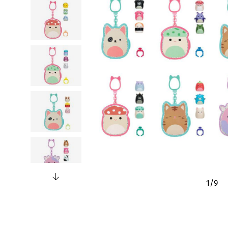
1
/
9