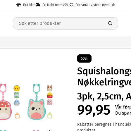
Butikker
Fri frakt over 499,-
For små og store øyeblikk
50%
Squishalong
Nøkkelringv
3pk, 2,5cm, 
99,95
Vår før
Du spar
Rabatter beregnes i handleku
produktet.