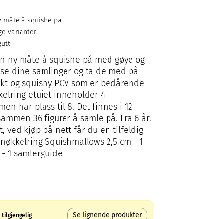
y måte å squishe på
ge varianter
gutt
en ny måte å squishe på med gøye og
ise dine samlinger og ta de med på
mykt og squishy PCV som er bedårende
kelring etuiet inneholder 4
n har plass til 8. Det finnes i 12
 sammen 36 figurer å samle på. Fra 6 år.
 ved kjøp på nett får du en tilfeldig
3 nøkkelring Squishmallows 2,5 cm - 1
g - 1 samlerguide
Se lignende produkter
tilgjengelig