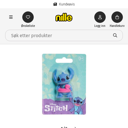
Kundeavis
Ønskeliste
Logg inn
Handlekurv