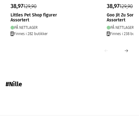
38,97
38,97
129,90
129,90
Littles Pet Shop figurer
Goo Jit Zu Sonic
Assortert
Assortert
PÅ NETTLAGER
PÅ NETTLAGER
Finnes i 282 butikker
Finnes i 238 butik
#Nille