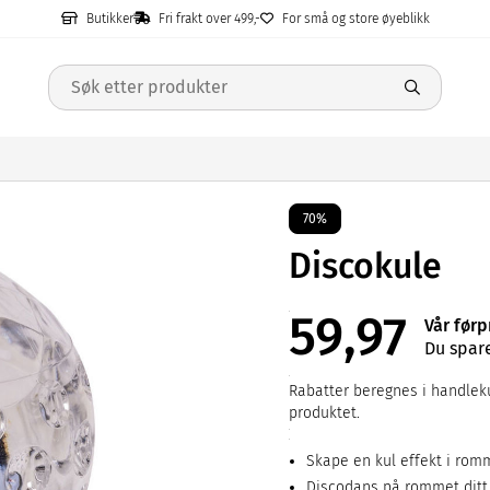
Butikker
Fri frakt over 499,-
For små og store øyeblikk
70%
Discokule
59,97
Vår førp
Du spare
Rabatter beregnes i handleku
produktet.
Skape en kul effekt i rom
Discodans på rommet ditt