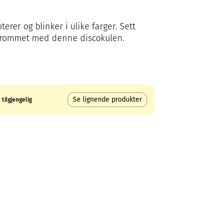
rer og blinker i ulike farger. Sett
erommet med denne discokulen.
Se lignende produkter
tilgjengelig